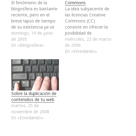
El fenómeno de la
Commons
blogosfera es bastante
La idea subyacente de
reciente, pero en el
las licencias Creative
breve lapso de tiempo
Commons (CC)
de su existencia ya se
consiste en ofrecer la
ha llegado a distintas
domingo, 19 de junio
posibilidad de
conclusiones sobre ella.
de 2005
establecer un modelo
miércoles, 22 de marzo
Cito algunas principales
En «Blogosfera»
para facilitar la
de 2006
que hablan de su
distribución y el uso de
En «Enredando»
capacidad de influencia,
contenidos para el
de su capacidad de
dominio público
proponer y conducir
ofreciendo un forma
debates, de la
más laxa en los
necesidad de estar…
derechos de los
autores sin
Sobre la duplicación de
necesariamente
contenidos de tu web
restringirlos y acudir al
martes, 25 de
Copyright. Cada…
noviembre de 2008
En «Enredando»