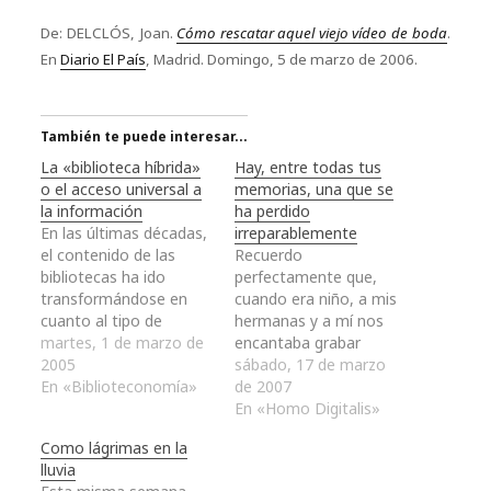
De: DELCLÓS, Joan.
Cómo rescatar aquel viejo vídeo de boda
.
En
Diario El País
, Madrid. Domingo, 5 de marzo de 2006.
También te puede interesar...
La «biblioteca híbrida»
Hay, entre todas tus
o el acceso universal a
memorias, una que se
la información
ha perdido
En las últimas décadas,
irreparablemente
el contenido de las
Recuerdo
bibliotecas ha ido
perfectamente que,
transformándose en
cuando era niño, a mis
cuanto al tipo de
hermanas y a mí nos
documentos que
martes, 1 de marzo de
encantaba grabar
alberga, mientras que
2005
nuestras voces a modo
sábado, 17 de marzo
éstas han pasado de
En «Biblioteconomía»
de juego para
de 2007
ser un receptáculo de
inmediatamente
En «Homo Digitalis»
publicaciones impresas
después oírnos y echar
Como lágrimas en la
exclusivamente - libros,
unas risas. Como
lluvia
publicaciones
sabéis, los juegos de