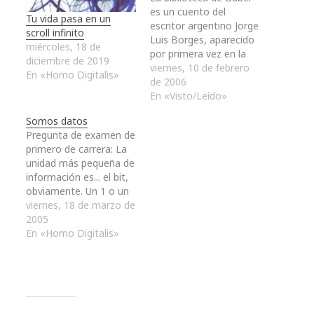
es un cuento del
Tu vida pasa en un
escritor argentino Jorge
scroll infinito
Luis Borges, aparecido
miércoles, 18 de
por primera vez en la
diciembre de 2019
colección de relatos "El
viernes, 10 de febrero
En «Homo Digitalis»
jardín de senderos que
de 2006
se bifurcan" 1941),
En «Visto/Leído»
colección que más
Somos datos
tarde fue incluida en
Pregunta de examen de
"Ficciones" (1944). El
primero de carrera: La
relato es la
unidad más pequeña de
especulación de un
información es... el bit,
mundo compuesto de
obviamente. Un 1 o un
una…
0, un sí o un no, un
viernes, 18 de marzo de
encendido o un
2005
apagado, un existe o
En «Homo Digitalis»
no... cuánta
información puede ser
contenida en un punto.
A partir de aquí,
podemos desarrollar…