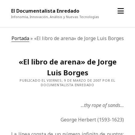
abrir
El Documentalista Enredado
el
Infonomía, Innovación, Análisis y Nuevas Tecnologías
menú
Portada
»
«El libro de arena» de Jorge Luis Borges
«El libro de arena» de Jorge
Luis Borges
PUBLICADO EL VIERNES, 9 DE MARZO DE 2007 POR EL
DOCUMENTALISTA ENREDADO
.
..thy rope of sands…
George Herbert (1593-1623)
La línea consta de un número infinito de puntos;