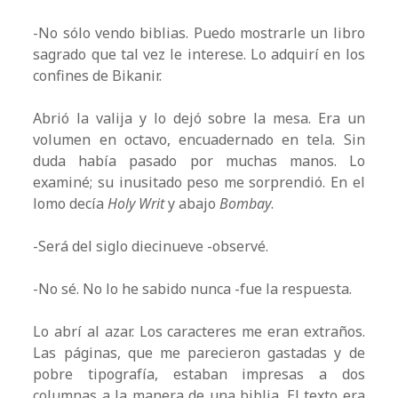
-No sólo vendo biblias. Puedo mostrarle un libro
sagrado que tal vez le interese. Lo adquirí en los
confines de Bikanir.
Abrió la valija y lo dejó sobre la mesa. Era un
volumen en octavo, encuadernado en tela. Sin
duda había pasado por muchas manos. Lo
examiné; su inusitado peso me sorprendió. En el
lomo decía
Holy Writ
y abajo
Bombay
.
-Será del siglo diecinueve -observé.
-No sé. No lo he sabido nunca -fue la respuesta.
Lo abrí al azar. Los caracteres me eran extraños.
Las páginas, que me parecieron gastadas y de
pobre tipografía, estaban impresas a dos
columnas a la manera de una biblia. El texto era