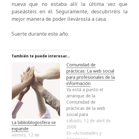
nueva que no estaba allí la última vez que
paseásteis en él. Seguramente, descubriréis la
mejor manera de poder llevárosla a casa.
Suerte durante este año.
También te puede interesar...
Comunidad de
prácticas: La web social
para profesionales de la
información
Ya está a punto el
arranque de la
Comunidad de
prácticas de la web
social para
profesionales de la
sábado, 12 de abril de
La biblioblogosfera se
información que
2008
expande
organiza el Sedic, que
En «Actividades y
viernes, 12 de