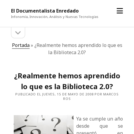
abrir
El Documentalista Enredado
el
Infonomía, Innovación, Análisis y Nuevas Tecnologías
menú
abrir
Barra
la
barra
lateral
Portada
»
¿Realmente hemos aprendido lo que es
lateral
la Biblioteca 2.0?
¿Realmente hemos aprendido
lo que es la Biblioteca 2.0?
PUBLICADO EL JUEVES, 15 DE MAYO DE 2008 POR MARCOS
ROS
Ya se cumple un año
desde que se
presentó en