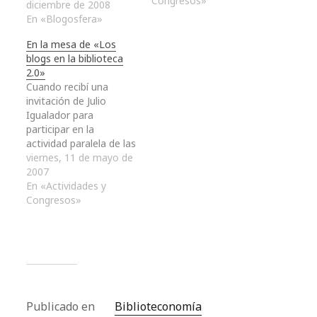
tendrá una duración de
Congresos»
diciembre de 2008
seis semanas y en la
En «Blogosfera»
que me hallo implicado.
Se trata de una
En la mesa de «Los
actividad gratuita y
blogs en la biblioteca
abierta a cualquiera
2.0»
interesado en…
Cuando recibí una
invitación de Julio
Igualador para
participar en la
actividad paralela de las
10 Jornadas del Fesabid
viernes, 11 de mayo de
dedica a las bitácoras,
2007
Los blogs en la
En «Actividades y
biblioteca 2.0. - La
Congresos»
blogosfera
bibliotecaria,
documentalista y
archivera: quién, para
qué, para quién, a
principios de marzo de
este año no tomé…
Publicado en
Biblioteconomía