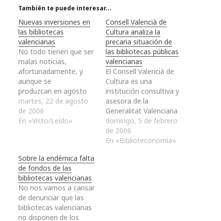
También te puede interesar...
Nuevas inversiones en
Consell Valencià de
las bibliotecas
Cultura analiza la
valencianas
precaria situación de
No todo tienen que ser
las bibliotecas públicas
malas noticias,
valencianas
afortunadamente, y
El Consell Valencià de
aunque se
Cultura es una
produzcan en agosto
institución consultiva y
por lo que pasen un
martes, 22 de agosto
asesora de la
tanto desapercibidas,
de 2006
Generalitat Valenciana
no tienen porqué no
En «Visto/Leído»
en las materias
domingo, 5 de febrero
ser celebradas. El
específicas de la cultura
de 2006
Gobierno Central y el
valenciana con la
En «Biblioteconomía»
Consell acuerdan
misión de velar por la
Sobre la endémica falta
invertir dos millones de
defensa y la promoción
de fondos de las
euros en bibliotecas
de los valores
bibliotecas valencianas
valencianas, algo de lo
culturales propios de la
No nos vamos a cansar
que debemos
Comunidad Valenciana.
de denunciar que las
congratularnos
El mes pasado, esta
bibliotecas valencianas
teniendo en cuenta…
institución hizo
no disponen de los
público…