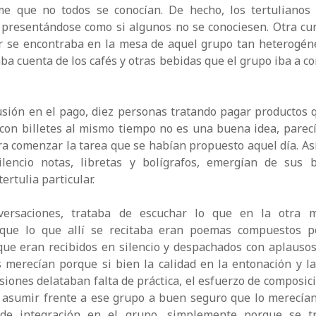
me que no todos se conocían. De hecho, los tertulianos 
 presentándose como si algunos no se conociesen. Otra cur
r se encontraba en la mesa de aquel grupo tan heterogéne
a cuenta de los cafés y otras bebidas que el grupo iba a c
sión en el pago, diez personas tratando pagar productos 
 con billetes al mismo tiempo no es una buena idea, parec
a comenzar la tarea que se habían propuesto aquel día. As
ilencio notas, libretas y bolígrafos, emergían de sus b
ertulia particular.
versaciones, trataba de escuchar lo que en la otra m
 que lo que allí se recitaba eran poemas compuestos p
que eran recibidos en silencio y despachados con aplauso
 merecían porque si bien la calidad en la entonación y la
iones delataban falta de práctica, el esfuerzo de composici
 asumir frente a ese grupo a buen seguro que lo merecían
 de integración en el grupo, simplemente porque se t