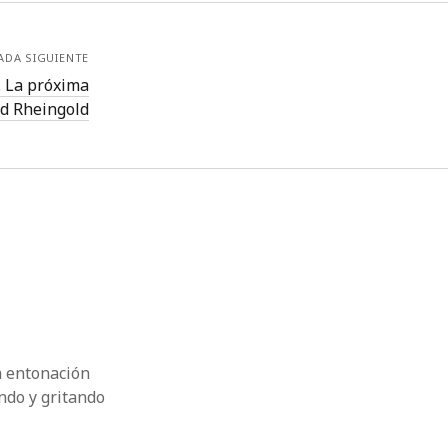
ADA SIGUIENTE
. La próxima
rd Rheingold
a entonación
ando y gritando