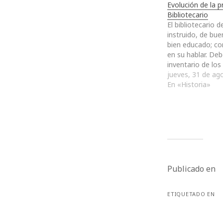
Evolución de la p
Bibliotecario
El bibliotecario d
instruido, de bue
bien educado; co
en su hablar. De
inventario de los 
mantenerlos org
jueves, 31 de ag
fácilmente acces
En «Historia»
latín, griego, he
idioma, y debe t
mantener las sal
condiciones. Deb
Publicado en
ETIQUETADO EN