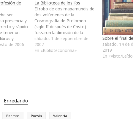
rofesión de
La Biblioteca de los líos
El robo de dos mapamundis de
ebe ser
dos volúmenes de la
na presencia y
Cosmografía de Ptolomeo
rrecto y rápido
(siglo II después de Cristo)
be tener un
forzaron la dimisión de la
Sobre el final de
libros y
directora de la Biblioteca
sábado, 1 de septiembre de
sábado, 14 de d
anizados y
osto de 2006
Nacional de España, Rosa
2007
2019
ibles, sean en
Regàs, junto con un cruce de
En «Biblioteconomía»
En «Visto/Leído
breo u otro
acusaciones de falta de
ambién
sintonía con el nuevo ministro
as en buenas
de Cultura, César Antonio…
e cuidar los…
Enredando
Poemas
Poesía
Valencia