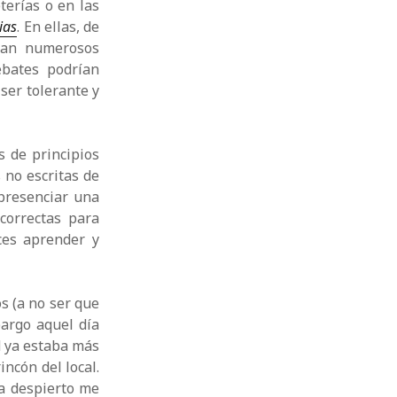
terías o en las
ias
. En ellas, de
aban numerosos
ebates podrían
ser tolerante y
s de principios
 no escritas de
presenciar una
correctas para
ces aprender y
os (a no ser que
bargo aquel día
d ya estaba más
ncón del local.
ya despierto me