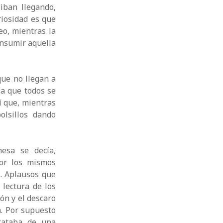
iban llegando,
iosidad es que
o, mientras la
onsumir aquella
que no llegan a
ía que todos se
í que, mientras
olsillos dando
esa se decía,
or los mismos
s. Aplausos que
 lectura de los
ón y el descaro
. Por supuesto
rataba de una