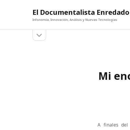
El Documentalista Enredado
Infonomía, Innovación, Análisis y Nuevas Tecnologías
abrir
Barra
la
barra
lateral
lateral
Mi en
A finales del