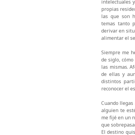
intelectuales 
propias reside
las que son h
temas tanto p
derivar en sit
alimentar el s
Siempre me he 
de siglo, cómo
las mismas. A
de ellas y au
distintos par
reconocer el es
Cuando llegas a
alguien te est
me fijé en un 
que sobrepasad
El destino qui