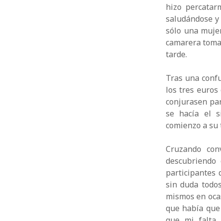
hizo percatar
saludándose y
sólo una muje
camarera tomab
tarde.
Tras una confu
los tres euros
conjurasen par
se hacía el s
comienzo a su t
Cruzando con
descubriendo
participantes 
sin duda todos
mismos en ocas
que había que
que mi falta