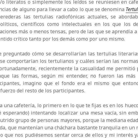
y/o literatos o simplemente los leídos se reuniesen en cafe
ncias de alguno para llevar a cabo lo que se denomina
Tertul
erederas las tertulias radiofónicas actuales, se abord
olíticos, científicos como intelectuales en los que los d
uaciones más o menos tensas, pero de las que se aprendía a 
entido crítico tanto por los demás como por uno mismo.
preguntado cómo se desarrollarían las tertulias literaria
 se comportarían los tertulianos y cuáles serían las normas
fortunadamente, recientemente la casualidad me permitió 
nque las formas, según mi entender, no fueron las más 
ticipantes, imagino que el fondo era el mismo que enton
fuerzo del resto de los participantes.
 una cafetería, lo primero en lo que te fijas es en los huec
é esperando) intentando localizar una mesa vacía, sin em
nutrido grupo de personas mayores, porque la mediana eda
a, que mantenían una cháchara bastante tranquila en un ri
so que nos pudiésemos sentar cerca de ellos y mi interés 