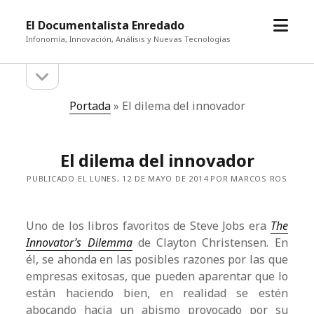
abrir
El Documentalista Enredado
el
Infonomía, Innovación, Análisis y Nuevas Tecnologías
menú
abrir
Barra
la
barra
lateral
Portada
»
El dilema del innovador
lateral
El dilema del innovador
PUBLICADO EL LUNES, 12 DE MAYO DE 2014 POR MARCOS ROS
Uno de los libros favoritos de Steve Jobs era
The
Innovator’s Dilemma
de Clayton Christensen. En
él, se ahonda en las posibles razones por las que
empresas exitosas, que pueden aparentar que lo
están haciendo bien, en realidad se estén
abocando hacia un abismo provocado por su