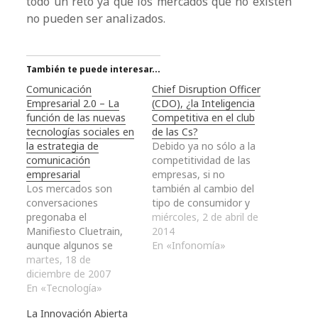
todo un reto ya que los mercados que no existen
no pueden ser analizados.
También te puede interesar...
Comunicación
Chief Disruption Officer
Empresarial 2.0 – La
(CDO), ¿la Inteligencia
función de las nuevas
Competitiva en el club
tecnologías sociales en
de las Cs?
la estrategia de
Debido ya no sólo a la
comunicación
competitividad de las
empresarial
empresas, si no
Los mercados son
también al cambio del
conversaciones
tipo de consumidor y
pregonaba el
sus exigencias, las
miércoles, 2 de abril de
Manifiesto Cluetrain,
empresas se enfrentan
2014
aunque algunos se
a escenarios más
En «Infonomía»
hayan olvidado el placer
martes, 18 de
cambiantes en breves
de la conversación. El
diciembre de 2007
más cortos de tiempo
Mundo ya se constriñe
En «Tecnología»
y menos predecibles.
y expande según el
Las disrupciones en el
La Innovación Abierta
compás de la Web -
mercado se suceden en