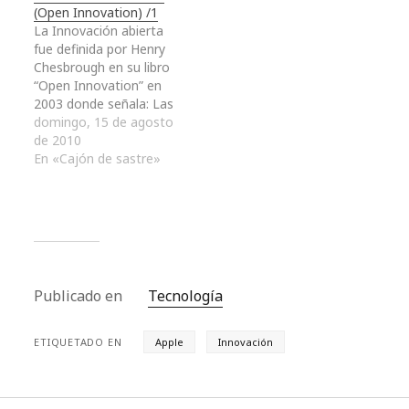
(Open Innovation) /1
olvidemos el concepto
distintos ámbitos y…
La Innovación abierta
de marketing del "2.0" -
fue definida por Henry
construyéndose bajo
Chesbrough en su libro
nuevas ideas y
“Open Innovation” en
conceptos. Mientras
2003 donde señala: Las
tanto las
ideas valiosas pueden
domingo, 15 de agosto
organizaciones…
provenir tanto desde
de 2010
dentro como desde
En «Cajón de sastre»
fuera de una
organización a la vez
que pueden convertirse
en accesibles para el
mercado tanto desde
dentro como desde
fuera de la…
Publicado en
Tecnología
ETIQUETADO EN
Apple
Innovación