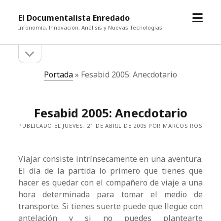
abrir
El Documentalista Enredado
el
Infonomía, Innovación, Análisis y Nuevas Tecnologías
menú
abrir
Barra
la
barra
lateral
Portada
»
Fesabid 2005: Anecdotario
lateral
Fesabid 2005: Anecdotario
PUBLICADO EL JUEVES, 21 DE ABRIL DE 2005 POR MARCOS ROS
Viajar consiste intrínsecamente en una aventura.
El día de la partida lo primero que tienes que
hacer es quedar con el compañero de viaje a una
hora determinada para tomar el medio de
transporte. Si tienes suerte puede que llegue con
antelación y si no puedes plantearte