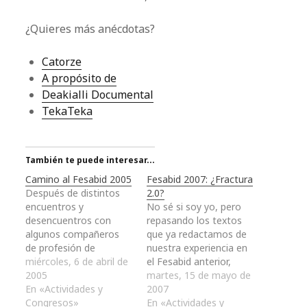
¿Quieres más anécdotas?
Catorze
A propósito de
Deakialli Documental
TekaTeka
También te puede interesar...
Camino al Fesabid 2005
Fesabid 2007: ¿Fractura
Después de distintos
2.0?
encuentros y
No sé si soy yo, pero
desencuentros con
repasando los textos
algunos compañeros
que ya redactamos de
de profesión de
nuestra experiencia en
Valencia para acudir
miércoles, 6 de abril de
el Fesabid anterior,
juntos al congreso, de
2005
parece que lo que ya
martes, 15 de mayo de
pedir permisos en el
En «Actividades y
dijimos entonces
2007
trabajo y descontar
Congresos»
podría ser
En «Actividades y