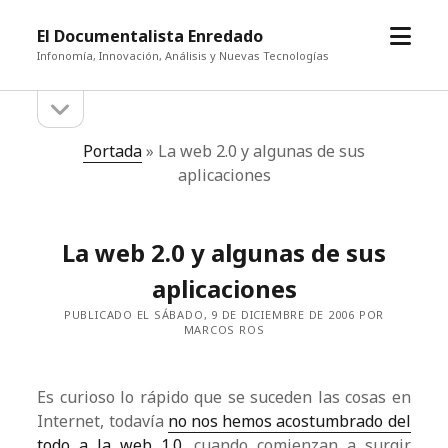
abrir
El Documentalista Enredado
el
Infonomía, Innovación, Análisis y Nuevas Tecnologías
menú
abrir
Barra
la
barra
lateral
Portada
»
La web 2.0 y algunas de sus
lateral
aplicaciones
La web 2.0 y algunas de sus
aplicaciones
PUBLICADO EL SÁBADO, 9 DE DICIEMBRE DE 2006 POR
MARCOS ROS
Es curioso lo rápido que se suceden las cosas en
Internet, todavía
no nos hemos acostumbrado del
todo a la web 1.0
, cuando comienzan a surgir