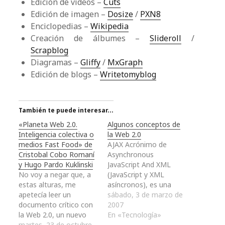
Edición de vídeos –
Cuts
Edición de imagen –
Dosize
/
PXN8
Enciclopedias –
Wikipedia
Creación de álbumes –
Slideroll
/
Scrapblog
Diagramas –
Gliffy
/
MxGraph
Edición de blogs –
Writetomyblog
También te puede interesar...
«Planeta Web 2.0.
Algunos conceptos de
Inteligencia colectiva o
la Web 2.0
medios Fast Food» de
AJAX Acrónimo de
Cristobal Cobo Romaní
Asynchronous
y Hugo Pardo Kuklinski
JavaScript And XML
No voy a negar que, a
(JavaScript y XML
estas alturas, me
asíncronos), es una
apetecía leer un
técnica de desarrollo
sábado, 3 de marzo de
documento crítico con
web para crear
2007
la Web 2.0, un nuevo
aplicaciones
En «Tecnología»
concepto sacado de la
martes, 23 de octubre
interactivas. Éstas se