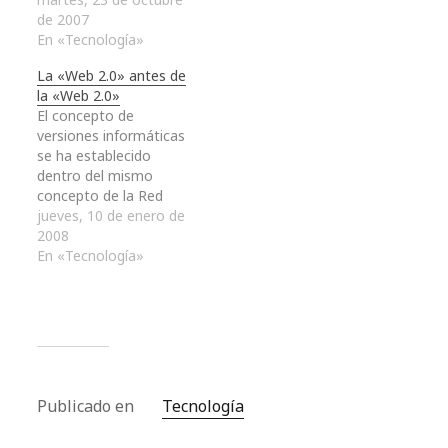
manga que parece
de 2007
ejecutan en el cliente,
contaminar otros
En «Tecnología»
es decir, en el
muchos como, por
navegador del usuario,
La «Web 2.0» antes de
ejemplo e incluso, el
y mantiene
la «Web 2.0»
mundo bibliotecario.
comunicación
El concepto de
Por supuesto que el
asíncrona con el
versiones informáticas
sufijo "2.0" no va a
servidor en segundo
se ha establecido
solucionar muchas de…
plano. De esta forma
dentro del mismo
es posible realizar…
concepto de la Red
como sistema de
jueves, 10 de enero de
comunicación e
2008
información de una
En «Tecnología»
forma bastante
curiosa. Si uno de los
aspectos destacados
de la Web 2.0 se
fundamenta en la beta
continua, es decir, los
productos
Publicado en
Tecnología
desarrollados dentro de
ella…