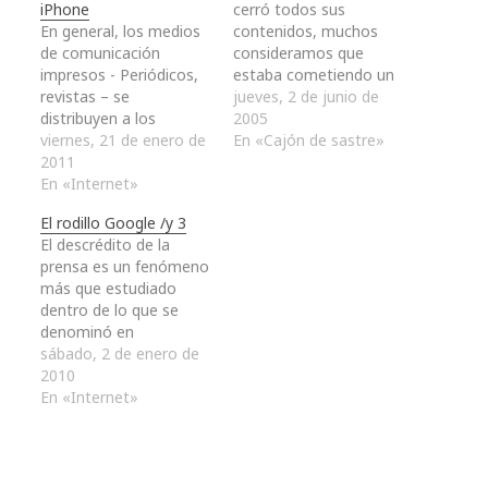
iPhone
cerró todos sus
En general, los medios
contenidos, muchos
de comunicación
consideramos que
impresos - Periódicos,
estaba cometiendo un
revistas – se
error estratégico.
jueves, 2 de junio de
distribuyen a los
Desde luego que por
2005
distintos puntos de
viernes, 21 de enero de
aquel entonces,
En «Cajón de sastre»
venta a través de
2011
durante el año 2000 a
empresas repartidoras
En «Internet»
2001, la burbuja de las
que principalmente
puntocom había
El rodillo Google /y 3
utilizan furgonetas que
estallado salpicando a
El descrédito de la
desplazan los
muchos sectores y
prensa es un fenómeno
ejemplares desde los
empresas que habían
más que estudiado
puntos de distribución
tratado de desarrollar
dentro de lo que se
a los puntos de venta.
un negocio en…
denominó en
Imaginémonos que una
Periodismo Ciudadano
sábado, 2 de enero de
de estas empresas, por
en aquellos inicios de la
2010
cuestiones…
Web 2.0. Pero aquella
En «Internet»
revolución cognitiva se
ha quedado en agua de
borrajas, los blogs caen
lentamente en el