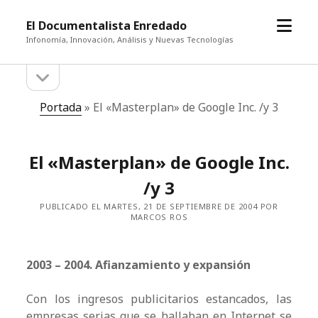
abrir
El Documentalista Enredado
el
Infonomía, Innovación, Análisis y Nuevas Tecnologías
menú
abrir
Barra
la
barra
lateral
Portada
»
El «Masterplan» de Google Inc. /y 3
lateral
El «Masterplan» de Google Inc.
/y 3
PUBLICADO EL MARTES, 21 DE SEPTIEMBRE DE 2004 POR
MARCOS ROS
2003 – 2004. Afianzamiento y expansión
Con los ingresos publicitarios estancados, las
empresas serias que se hallaban en Internet se