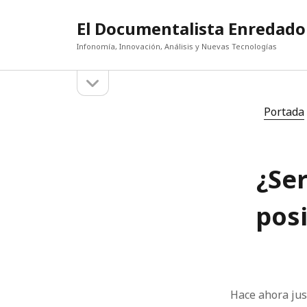
El Documentalista Enredado
Infonomía, Innovación, Análisis y Nuevas Tecnologías
abrir
Barra
la
barra
lateral
Portada
lateral
¿Ser
pos
Hace ahora ju