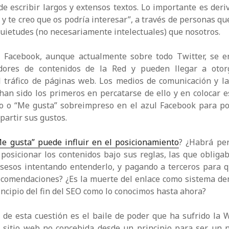
de escribir largos y extensos textos. Lo importante es deriv
 y te creo que os podría interesar”, a través de personas q
uietudes (no necesariamente intelectuales) que nosotros.
 Facebook, aunque actualmente sobre todo Twitter, se e
adores de contenidos de la Red y pueden llegar a oto
l tráfico de páginas web. Los medios de comunicación y l
han sido los primeros en percatarse de ello y en colocar e
do o “Me gusta” sobreimpreso en el azul Facebook para pon
partir sus gustos.
e gusta” puede influir en el posicionamiento
? ¿Habrá per
 posicionar los contenidos bajo sus reglas, las que obliga
 sesos intentando entenderlo, y pagando a terceros para q
ecomendaciones? ¿Es la muerte del enlace como sistema de
incipio del fin del SEO como lo conocimos hasta ahora?
 de esta cuestión es el baile de poder que ha sufrido la
 sitio web no concebida desde un principio para ser un n