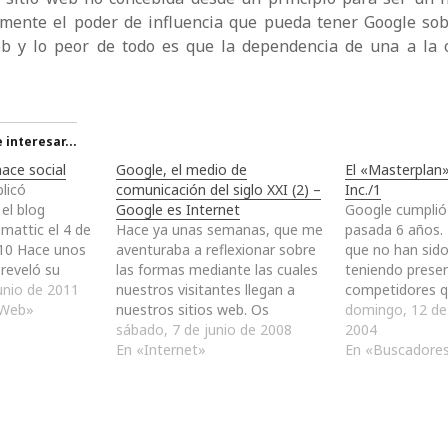
amente el poder de influencia que pueda tener Google sobr
b y lo peor de todo es que la dependencia de una a la
interesar...
ace social
Google, el medio de
El «Masterplan
licó
comunicación del siglo XXI (2) –
Inc./1
el blog
Google es Internet
Google cumplió
mattic el 4 de
Hace ya unas semanas, que me
pasada 6 años.
10 Hace unos
aventuraba a reflexionar sobre
que no han sido
 reveló su
las formas mediante las cuales
teniendo presen
 algunos
unio de 2011
nuestros visitantes llegan a
competidores q
, teniendo
 Web»
nuestros sitios web. Os
tecnológico tie
domingo, 12 de
Web ya no se
refresco la memoria u os
sábado, 7 de junio de 2008
controlan el 90
2004
 por las
pongo al día si no llegasteis a
En «Internet»
ordenadores de
En «Buscadore
hecho,
leer el texto: A través de la
Microsoft. Pero
tronado a
barra de dirección del
todo, Google p
navegador web. Mediante un…
en convertirse 
estandarte de…