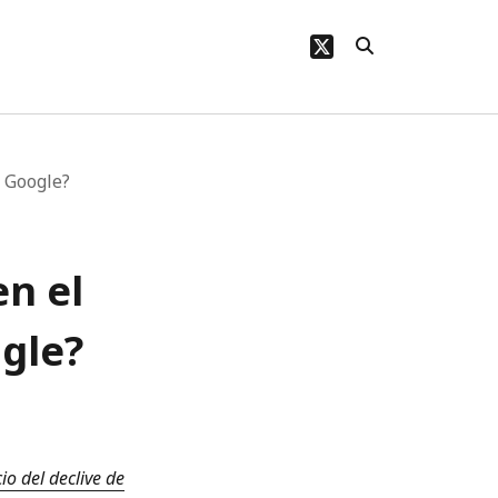
twitter
e Google?
en el
gle?
cio del declive de