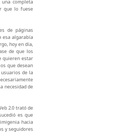
o una completa
r que lo fuese
nes de páginas
n esa algarabía
go, hoy en día,
ase de que los
e quieren estar
los que desean
 usuarios de la
necesariamente
la necesidad de
eb 2.0 trató de
sucedió es que
imigenia hacia
os y seguidores