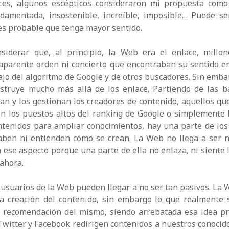
es, algunos escépticos consideraron mi propuesta com
ndamentada, insostenible, increíble, imposible… Puede se
es probable que tenga mayor sentido.
siderar que, al principio, la Web era el enlace, millo
aparente orden ni concierto que encontraban su sentido e
bajo del algoritmo de Google y de otros buscadores. Sin embar
struye mucho más allá de los enlace. Partiendo de las b
ean y los gestionan los creadores de contenido, aquellos qu
en los puestos altos del ranking de Google o simplemente 
ntenidos para ampliar conocimientos, hay una parte de los
ben ni entienden cómo se crean. La Web no llega a ser 
 ese aspecto porque una parte de ella no enlaza, ni siente 
 ahora.
s usuarios de la Web pueden llegar a no ser tan pasivos. La W
la creación del contenido, sin embargo lo que realmente 
a recomendación del mismo, siendo arrebatada esa idea pr
 Twitter y Facebook redirigen contenidos a nuestros conocid