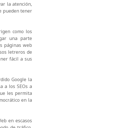
ar la atención,
ue pueden tener
rigen como los
rgar una parte
as páginas web
sos letreros de
er fácil a sus
dido Google la
ba a los SEOs a
ue les permita
mocrático en la
 Web en escasos
odo de tráfico,