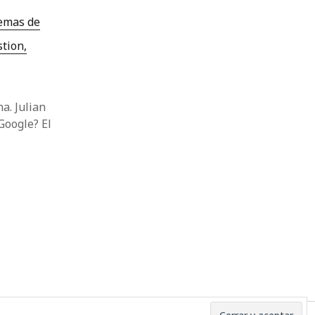
temas de
tion,
m
a. Julian
Google? El