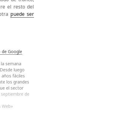
e el resto del
 otra
puede ser
» de Google
 la semana
 Desde luego
 años fáciles
te los grandes
ue el sector
ne, algunos
 septiembre de
% de los
l planeta, como
s Web»
, a pesar de
arece dispuesto
en un