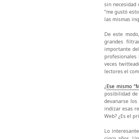
sin necesidad 
“me gustó esto
las mismas inq
De este modo,
grandes filtr
importante de
profesionales 
veces twittea
lectores el com
¿
Ese mismo “M
posibilidad de
devanarse los
indizar esas r
Web? ¿Es el pr
Lo interesante
cinco años. Un