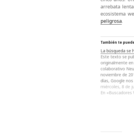
arrebata lent
ecosistema we
peligrosa
.
También te puede 
La búsqueda se h
Este texto se pub
originalmente en 
colaborativo Neu
noviembre de 20
días, Google nos
Google Instant y
miércoles, 8 de j
consideraron que
En «Buscadores
presente que la 
preocupaba tanto
búsquedas – De 
Facebook ha des
Google…