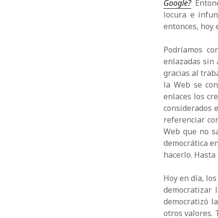
Google?
Entonc
locura e infu
entonces, hoy 
Podríamos con
enlazadas sin 
gracias al tra
la Web se con
enlaces los cr
considerados 
referenciar co
Web que no sa
democrática en
hacerlo. Hasta
Hoy en día, lo
democratizar 
democratizó l
otros valores.