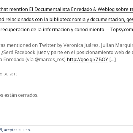
that mention El Documentalista Enredado & Weblog sobre 
ad relacionados con la biblioteconomia y documentacion, ges
 recuperacion de la informacion y conocimiento -- Topsy.co
was mentioned on Twitter by Veronica Juárez, Julian Marquin
 ¿Será Facebook juez y parte en el posicionamiento web de 
a Enredado (vía @marcos_ros)
http://goo.gl/ZBOY
[…]
IO DE 2010
s están cerrados.
él, aceptas su uso.