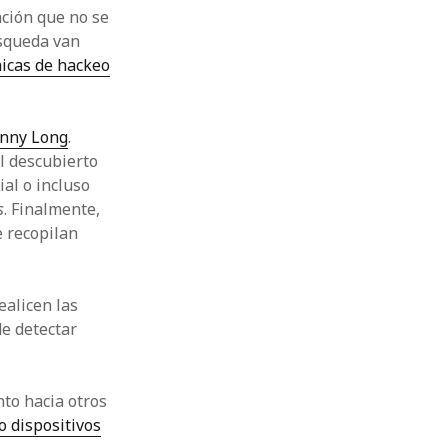
ción que no se
squeda van
icas de hackeo
hnny Long
.
l descubierto
al o incluso
s
. Finalmente,
 recopilan
ealicen las
e detectar
nto hacia otros
o dispositivos