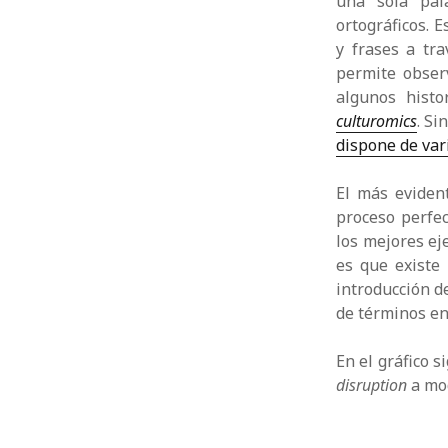
una sola pal
ortográficos. E
y frases a tr
permite observ
algunos hist
culturomics
. Si
dispone de va
El más eviden
proceso perfec
los mejores ej
es que existe 
introducción d
de términos en
En el gráfico 
disruption
a mo