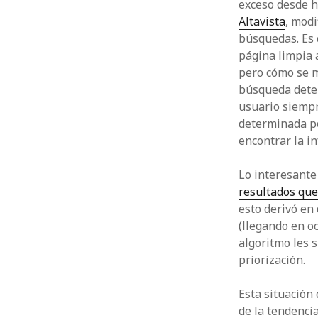
exceso desde h
Altavista
, mod
búsquedas. Es 
página limpia 
pero cómo se m
búsqueda deter
usuario siempr
determinada po
encontrar la i
Lo interesante
resultados qu
esto derivó en
(llegando en oc
algoritmo les 
priorización.
Esta situación 
de la tendencia 