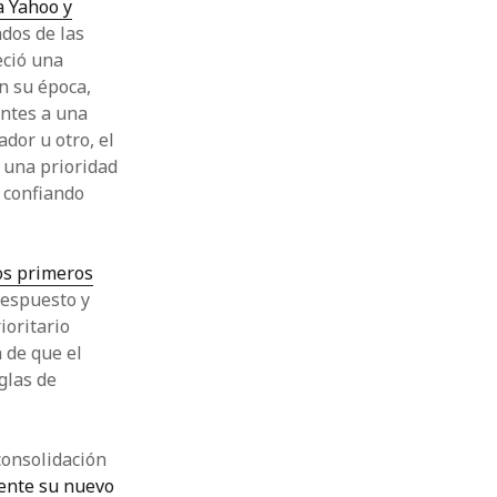
 Yahoo y
dos de las
eció una
n su época,
antes a una
dor u otro, el
 una prioridad
 confiando
os primeros
respuesto y
ioritario
 de que el
glas de
 consolidación
ente su nuevo