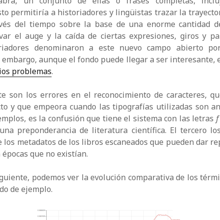
abra, un conjunto de ellas o frases completas, inclu
sto permitiría a historiadores y lingüistas trazar la trayect
avés del tiempo sobre la base de una enorme cantidad d
ar el auge y la caída de ciertas expresiones, giros y pa
oriadores denominaron a este nuevo campo abierto p
n embargo, aunque el fondo puede llegar a ser interesante, 
rios problemas
.
te son los errores en el reconocimiento de caracteres, q
to y que empeora cuando las tipografías utilizadas son a
emplos, es la confusión que tiene el sistema con las letras
una preponderancia de literatura científica. El tercero lo
e los metadatos de los libros escaneados que pueden dar r
 épocas que no existían.
siguiente, podemos ver la evolución comparativa de los tér
do de ejemplo.