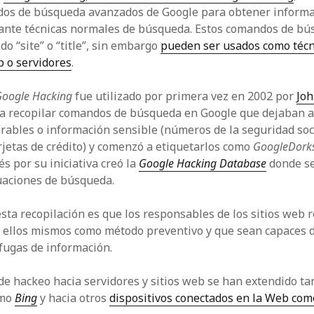
dos de búsqueda avanzados de Google para obtener informa
ante técnicas normales de búsqueda. Estos comandos de bú
do “site” o “title”, sin embargo
pueden ser usados como técn
 o servidores
.
oogle Hacking
fue utilizado por primera vez en 2002 por
Jo
a recopilar comandos de búsqueda en Google que dejaban a
rables o información sensible (números de la seguridad soci
jetas de crédito) y comenzó a etiquetarlos como
GoogleDork
és por su iniciativa creó la
Google Hacking Database
donde se
uaciones de búsqueda.
esta recopilación es que los responsables de los sitios web r
ellos mismos como método preventivo y que sean capaces d
 fugas de información.
 de hackeo hacia servidores y sitios web se han extendido ta
omo
Bing
y hacia otros
dispositivos conectados en la Web com