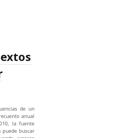
textos
r
uencias de un
recuento anual
10, la fuente
a puede buscar