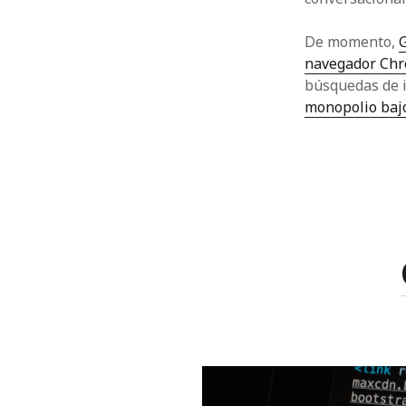
De momento,
G
navegador Ch
búsquedas de i
monopolio bajo