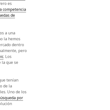
Pero es
la competencia
uedas de
os a una
mo la hemos
ercado dentro
palmente, pero
ic
. Los
 la que se
que tenían
o de la
les. Uno de los
 búsqueda por
olución