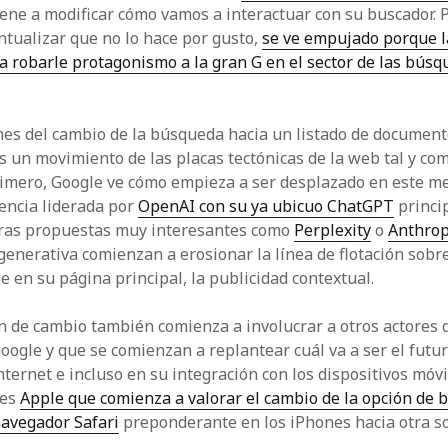
ene a modificar cómo vamos a interactuar con su buscador. 
tualizar que no lo hace por gusto,
se ve empujado porque 
 robarle protagonismo a la gran G en el sector de las búsq
nes del cambio de la búsqueda hacia un listado de document
s un movimiento de las placas tectónicas de la web tal y co
rimero, Google ve cómo empieza a ser desplazado en este m
encia liderada por
OpenAI con su ya ubicuo ChatGPT
princi
ras propuestas muy interesantes como
Perplexity
o
Anthrop
generativa comienzan a erosionar la línea de flotación sobre
e en su página principal, la publicidad contextual.
n de cambio también comienza a involucrar a otros actores 
oogle y que se comienzan a replantear cuál va a ser el futur
ternet e incluso en su integración con los dispositivos móvi
 es
Apple que comienza a valorar el cambio de la opción de
navegador Safari
preponderante en los iPhones hacia otra s
.