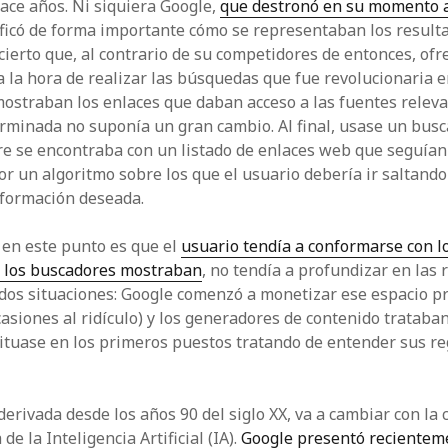
ace años. Ni siquiera Google,
que destronó en su momento a
ificó de forma importante cómo se representaban los resulta
cierto que, al contrario de su competidores de entonces, ofr
a la hora de realizar las búsquedas que fue revolucionaria e
ostraban los enlaces que daban acceso a las fuentes relev
minada no suponía un gran cambio. Al final, usase un busca
e se encontraba con un listado de enlaces web que seguían
r un algoritmo sobre los que el usuario debería ir saltando
nformación deseada.
 en este punto es que el
usuario tendía a conformarse con l
e los buscadores mostraban
, no tendía a profundizar en las 
 dos situaciones: Google comenzó a monetizar ese espacio pr
asiones al ridículo) y los generadores de contenido trataban
situase en los primeros puestos tratando de entender sus re
derivada desde los años 90 del siglo XX, va a cambiar con la
de la Inteligencia Artificial (IA).
Google presentó recientem