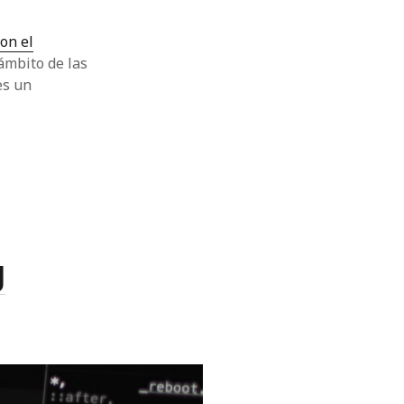
on el
ámbito de las
es un
g