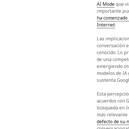
AI Mode
que vi
importante pun
ha comenzado a
Internet
.
Las implicacio
conversación e
conocido. Lo p
de una compet
emergiendo ot
modelos de IA 
sustenta Googl
Esta percepció
acuerdos con G
búsqueda en In
más relevante
defecto de su 
conversacional