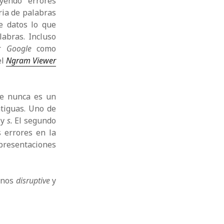
yendo errores
oria de palabras
e datos lo que
labras. Incluso
or
Google
como
el
Ngram Viewer
ue nunca es un
ntiguas. Uno de
f
y
s.
El segundo
s errores en la
epresentaciones
minos
disruptive
y