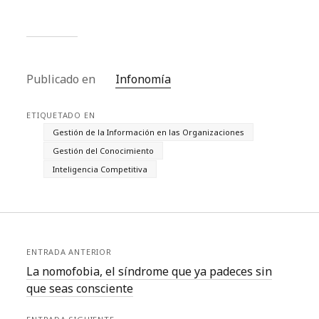
sigue faltando enjundia,
mucha descripción de
experiencias y casos de
éxito, aunque sigue
faltando el rigor del
despliegue de
Publicado en
Infonomía
metodologías. Sin
embargo, como…
ETIQUETADO EN
Gestión de la Información en las Organizaciones
Gestión del Conocimiento
Inteligencia Competitiva
ENTRADA ANTERIOR
La nomofobia, el síndrome que ya padeces sin
que seas consciente