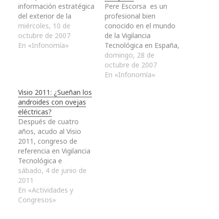
información estratégica
Pere Escorsa es un
del exterior de la
profesional bien
empresa, con un
miércoles, 10 de
conocido en el mundo
propósito anticipativo.
octubre de 2007
de la Vigilancia
La Gestión del
En «Infonomía»
Tecnológica en España,
Conocimiento se
es consultor y profesor
domingo, 28 de
orienta, sobre todo, a
en la Universitat de
octubre de 2007
inventariar y organizar
Barcelona, fundador de
En «Infonomía»
los conocimientos
la empresa Iale
Visio 2011: ¿Sueñan los
acumulados en el
Tecnología. Por otro
androides con ovejas
pasado de forma que
lado, Ramon Maspons
eléctricas?
puedan ser
es consultor y profesor
Después de cuatro
compartidos. Ambos
de la asignatura de
años, acudo al Visio
enfoques son
Inteligencia
2011, congreso de
complementarios por
competitiva de la
referencia en Vigilancia
lo que…
licenciatura en…
Tecnológica e
Inteligencia
sábado, 4 de junio de
Competitiva en España,
2011
llevándome un
En «Actividades y
sentimiento agridulce.
Congresos»
A los contenidos les