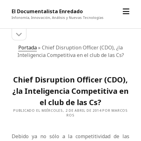
abrir
El Documentalista Enredado
el
Infonomía, Innovación, Análisis y Nuevas Tecnologías
menú
abrir
Barra
la
barra
lateral
Portada
»
Chief Disruption Officer (CDO), ¿la
lateral
Inteligencia Competitiva en el club de las Cs?
Chief Disruption Officer (CDO),
¿la Inteligencia Competitiva en
el club de las Cs?
PUBLICADO EL MIÉRCOLES, 2 DE ABRIL DE 2014 POR MARCOS
ROS
Debido ya no sólo a la competitividad de las