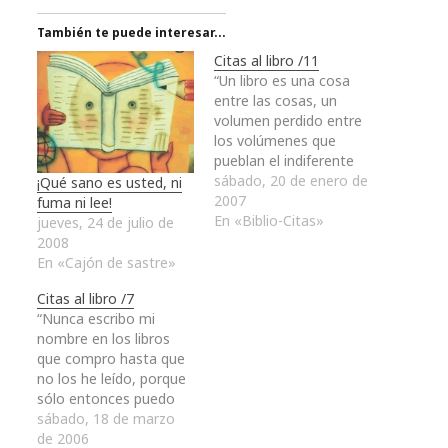
También te puede interesar...
Citas al libro /11
“Un libro es una cosa
entre las cosas, un
volumen perdido entre
los volúmenes que
pueblan el indiferente
universo; hasta que da
sábado, 20 de enero de
¡Qué sano es usted, ni
con su lector, con el
2007
fuma ni lee!
hombre destinado a
En «Biblio-Citas»
jueves, 24 de julio de
sus símbolos” Jorge
2008
Luis Borges “Ciertos
En «Cajón de sastre»
libros parecen haber
Citas al libro /7
sido escritos no para
“Nunca escribo mi
aprender de ellos, sino
nombre en los libros
para que se…
que compro hasta que
no los he leído, porque
sólo entonces puedo
decir que son míos”
sábado, 18 de marzo
Carlo Dossi “Se ha de
de 2006