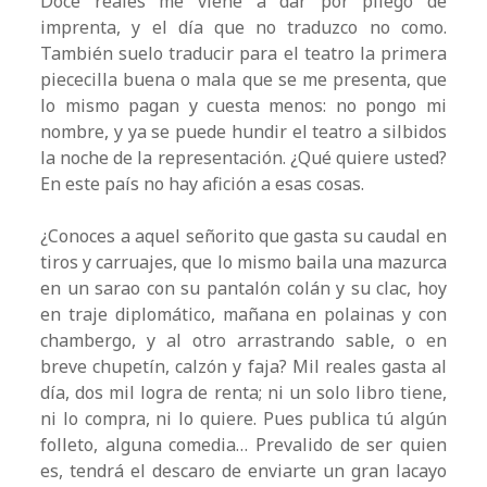
Doce reales me viene a dar por pliego de
imprenta, y el día que no traduzco no como.
También suelo traducir para el teatro la primera
piececilla buena o mala que se me presenta, que
lo mismo pagan y cuesta menos: no pongo mi
nombre, y ya se puede hundir el teatro a silbidos
la noche de la representación. ¿Qué quiere usted?
En este país no hay afición a esas cosas.
¿Conoces a aquel señorito que gasta su caudal en
tiros y carruajes, que lo mismo baila una mazurca
en un sarao con su pantalón colán y su clac, hoy
en traje diplomático, mañana en polainas y con
chambergo, y al otro arrastrando sable, o en
breve chupetín, calzón y faja? Mil reales gasta al
día, dos mil logra de renta; ni un solo libro tiene,
ni lo compra, ni lo quiere. Pues publica tú algún
folleto, alguna comedia… Prevalido de ser quien
es, tendrá el descaro de enviarte un gran lacayo