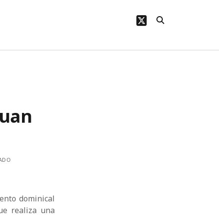
twitter
Juan
DADO
ento dominical
e realiza una