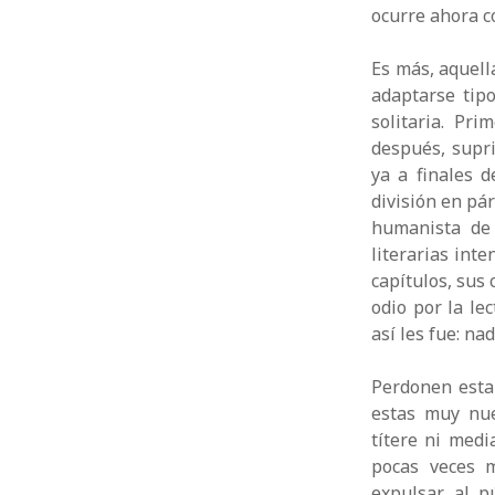
ocurre ahora co
Es más, aquell
adaptarse tipo
solitaria. Pr
después, supri
ya a finales d
división en pár
humanista de 
literarias int
capítulos, sus
odio por la lec
así les fue: nad
Perdonen esta
estas muy nue
títere ni med
pocas veces m
expulsar al p