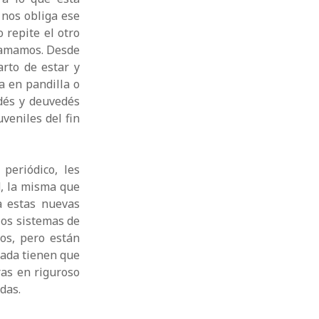
 nos obliga ese
 repite el otro
o amamos. Desde
arto de estar y
a en pandilla o
edés y deuvedés
veniles del fin
periódico, les
d, la misma que
a estas nuevas
los sistemas de
gos, pero están
nada tienen que
ras en riguroso
idas.