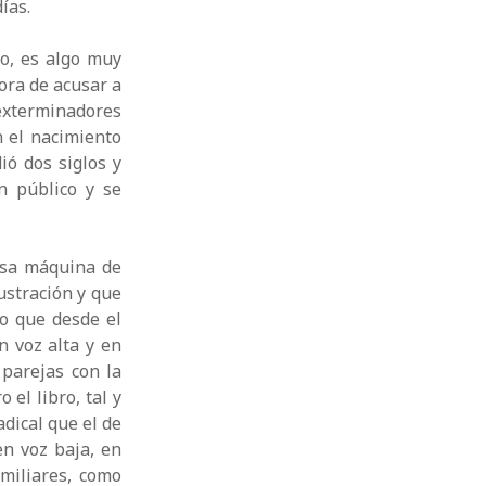
ías.
io, es algo muy
ora de acusar a
exterminadores
n el nacimiento
ió dos siglos y
n público y se
osa máquina de
ustración y que
to que desde el
n voz alta y en
 parejas con la
 el libro, tal y
dical que el de
en voz baja, en
amiliares, como