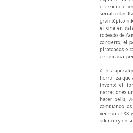
ocurriendo con
serial-killer 
gran tópico mi
el cine en sal
rodeado de fam
concierto, el 
pirateados o c
de semana, per
A los apocalí
horroriza que 
inventó el li
narraciones un
hacer pelis, v
cambiando los 
ver con el XX 
silencio y en s