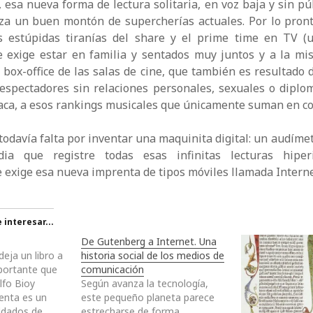
 esa nueva forma de lectura solitaria, en voz baja y sin púb
oza un buen montón de supercherías actuales. Por lo pron
 estúpidas tiranías del share y el prime time en TV (
ue exige estar en familia y sentados muy juntos y a la mi
al box-office de las salas de cine, que también es resultado 
espectadores sin relaciones personales, sexuales o diplo
aca, a esos rankings musicales que únicamente suman en co
 todavía falta por inventar una maquinita digital: un audímet
dia que registre todas esas infinitas lecturas hiper
e exige esa nueva imprenta de tipos móviles llamada Interne
interesar...
De Gutenberg a Internet. Una
deja un libro a
historia social de los medios de
portante que
comunicación
olfo Bioy
Según avanza la tecnología,
enta es un
este pequeño planeta parece
oldados de
estrecharse de forma