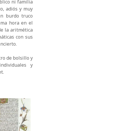
lico ni familia
to, adiós y muy
un burdo truco
sma hora en el
de la aritmética
máticas con sus
ncierto.
ro de bolsillo y
individuales y
t.