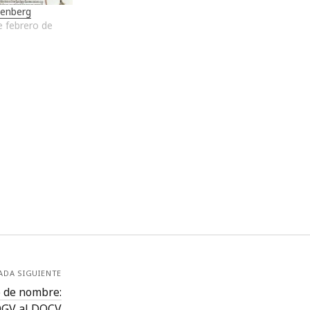
tenberg
e febrero de
ADA SIGUIENTE
 de nombre:
OGV al DOCV