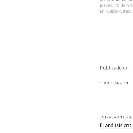
plomo con el qu
jueves, 10 de ma
conquistar el mu
En «Biblio-Citas»
Gutenberg “Un li
cabecera no se e
enamora uno de
Publicado en
ETIQUETADO EN
ENTRADA ANTERIO
El análisis crít