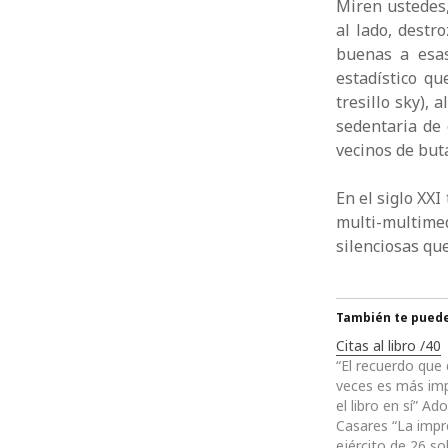
Miren ustedes,
al lado, destr
buenas a esas
estadístico q
tresillo sky), 
sedentaria de 
vecinos de but
En el siglo XXI
multi-multime
silenciosas qu
También te puede 
Citas al libro /40
“El recuerdo que 
veces es más im
el libro en sí” Ad
Casares “La impr
ejército de 26 s