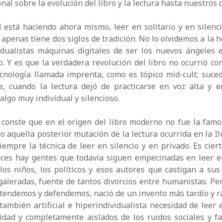
nal sobre la evolución del libro y la lectura hasta nuestros d
 está haciendo ahora mismo, leer en solitario y en silenc
apenas tiene dos siglos de tradición. No lo olvidemos a la h
vidualistas máquinas digitales de ser los nuevos ángeles 
 Y es que la verdadera revolución del libro no ocurrió co
cnología llamada imprenta, como es tópico mid-cult; suced
e, cuando la lectura dejó de practicarse en voz alta y e
algo muy individual y silencioso.
e conste que en el origen del libro moderno no fue la fam
o aquella posterior mutación de la lectura ocurrida en la Il
empre la técnica de leer en silencio y en privado. Es cier
uces hay gentes que todavía siguen empecinadas en leer e
los niños, los políticos y esos autores que castigan a sus
galeradas, fuente de tantos divorcios entre humanistas. Pero
tendemos y defendemos, nació de un invento más tardío y ra
también artificial e hiperindividualista necesidad de leer 
idad y completamente aislados de los ruidos sociales y f