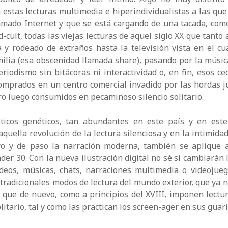
 estas lecturas multimedia e hiperindividualistas a las que
llamado Internet y que se está cargando de una tacada, como
d-cult, todas las viejas lecturas de aquel siglo XX que tant
a y rodeado de extraños hasta la televisión vista en el cu
ilia (esa obscenidad llamada share), pasando por la músic
periodismo sin bitácoras ni interactividad o, en fin, esos c
omprados en un centro comercial invadido por las hordas ju
o luego consumidos en pecaminoso silencio solitario.
pticos genéticos, tan abundantes en este país y en este 
aquella revolución de la lectura silenciosa y en la intimida
bro y de paso la narración moderna, también se aplique 
der 30. Con la nueva ilustración digital no sé si cambiarán 
ídeos, músicas, chats, narraciones multimedia o videojue
tradicionales modos de lectura del mundo exterior, que ya 
y que de nuevo, como a principios del XVIII, imponen lectu
olitario, tal y como las practican los screen-ager en sus guar