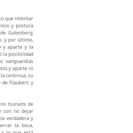
co que intentar
encio y postura
 de Gutenberg;
, y por último,
o y aparte y la
ó la posibilidad
as vanguardias
tos y aparte ni
ía continua, su
o de Flaubert; y
eno tsunami de
n con no dejar
la verdadera y
errar la boca,
 a lo que está