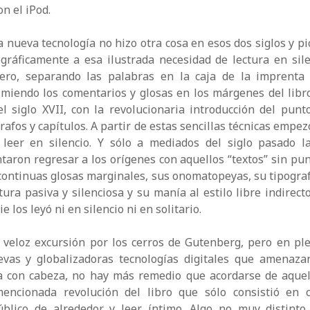
n el iPod.
a nueva tecnología no hizo otra cosa en esos dos siglos y pi
gráficamente a esa ilustrada necesidad de lectura en sil
imero, separando las palabras en la caja de la imprenta
miendo los comentarios y glosas en los márgenes del libro
el siglo XVII, con la revolucionaria introducción del punt
rafos y capítulos. A partir de estas sencillas técnicas empez
leer en silencio. Y sólo a mediados del siglo pasado l
entaron regresar a los orígenes con aquellos “textos” sin pun
 continuas glosas marginales, sus onomatopeyas, su tipograf
tura pasiva y silenciosa y su manía al estilo libre indirect
ie los leyó ni en silencio ni en solitario.
 veloz excursión por los cerros de Gutenberg, pero en pl
vas y globalizadoras tecnologías digitales que amenaza
ia con cabeza, no hay más remedio que acordarse de aquel
encionada revolución del libro que sólo consistió en c
úblico de alrededor y leer íntimo. Algo no muy distinto