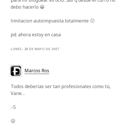
para mi bloguear es ocio…asi q desde el curro no
debo hacerlo 😀
limitacion autoimpuesta totalmente 🙂
pd: ahora estoy en casa
LUNES, 28 DE MAYO DE 2007
Marcos Ros
Todos deberías ser tan profesionales como tú,
Vane…
:-S
😛