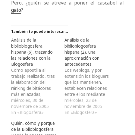
Pero, ¿quién se atreve a poner el cascabel al
gato
?
También te puede interesar...
Análisis de la
Análisis de la
biblioblogosfera
biblioblogosfera
hispana (6), trazando
hispana (2), una
las relaciones con la
aproximación con
Blogosfera
antecedentes
Como apostilla al
Los weblogs, y por
trabajo realizado, tras
extensión los bloguers
la elaboración del
que los mantienen,
ránking de bitácoras
establecen relaciones
más enlazadas,
entre ellos mediante
decidimos tratar de
miércoles, 30 de
enlaces. Estas
miércoles, 23 de
indagar cómo se
noviembre de 2005
relaciones pueden ser
noviembre de 2005
relacionaba la
En «Blogosfera»
momentáneas,
En «Blogosfera»
biblioblogosfera con
dependiendo del tema
Quién, cómo y porqué
otras webs, incluyendo
tratado en un post, o
de la Biblioblogosfera
weblogs, de una forma
duraderas incorporando