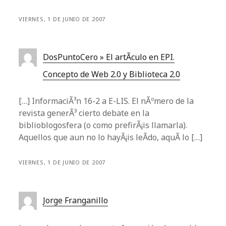
VIERNES, 1 DE JUNIO DE 2007
DosPuntoCero » El artÃ­culo en EPI.
Concepto de Web 2.0 y Biblioteca 2.0
[…] InformaciÃ³n 16-2 a E-LIS. El nÃºmero de la
revista generÃ³ cierto debate en la
biblioblogosfera (o como prefirÃ¡is llamarla).
Aquellos que aun no lo hayÃ¡is leÃ­do, aquÃ­ lo […]
VIERNES, 1 DE JUNIO DE 2007
Jorge Franganillo