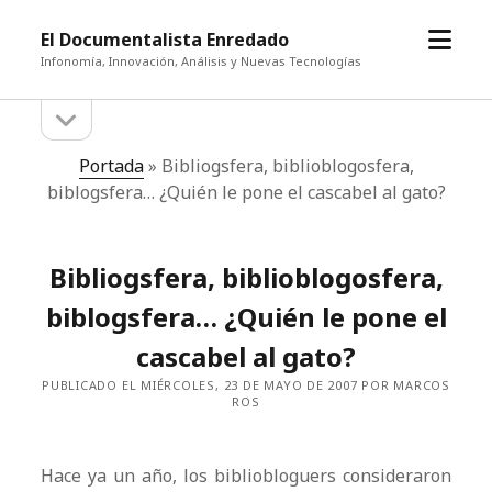
abrir
El Documentalista Enredado
el
Infonomía, Innovación, Análisis y Nuevas Tecnologías
menú
abrir
Barra
la
barra
lateral
Portada
»
Bibliogsfera, biblioblogosfera,
lateral
biblogsfera… ¿Quién le pone el cascabel al gato?
Bibliogsfera, biblioblogosfera,
biblogsfera… ¿Quién le pone el
cascabel al gato?
PUBLICADO EL MIÉRCOLES, 23 DE MAYO DE 2007 POR MARCOS
ROS
Hace ya un año, los bibliobloguers consideraron