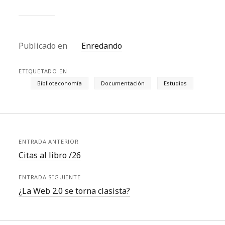
suele tratarse de
secciones un tanto
deficitarias en cuanto a
personal y medios en el
trabajo…
Publicado en
Enredando
ETIQUETADO EN
Biblioteconomía
Documentación
Estudios
ENTRADA ANTERIOR
Citas al libro /26
ENTRADA SIGUIENTE
¿La Web 2.0 se torna clasista?