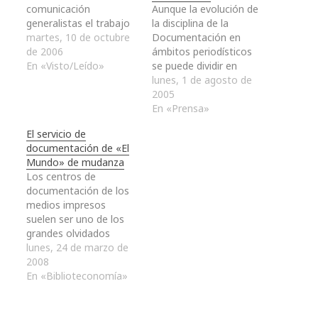
comunicación
Aunque la evolución de
generalistas el trabajo
la disciplina de la
que los profesionales
martes, 10 de octubre
Documentación en
de la información
de 2006
ámbitos periodísticos
realizan a diario.
En «Visto/Leído»
se puede dividir en
Cuando esto sucede,
diversas etapas o
lunes, 1 de agosto de
es relativamente
épocas dependiendo
2005
sencillo descubrir que,
del método de
En «Prensa»
los ejemplos más
documentación que se
El servicio de
frecuentes de
llevase a cabo,
documentación de «El
publicación de textos
debemos hacer
Mundo» de mudanza
relacionados con esta
referencia aquí que la
Los centros de
temática, suelen
aparición de los
documentación de los
referirse a
departamentos de
medios impresos
bibliotecarios y/o
documentación en los
suelen ser uno de los
archiveros que
medios de
grandes olvidados
describen…
comunicación se debe
dentro de la gestión de
lunes, 24 de marzo de
a…
un periódico (mucho
2008
más si se trata de
En «Biblioteconomía»
periódicos regionales o
pequeños), de hecho,