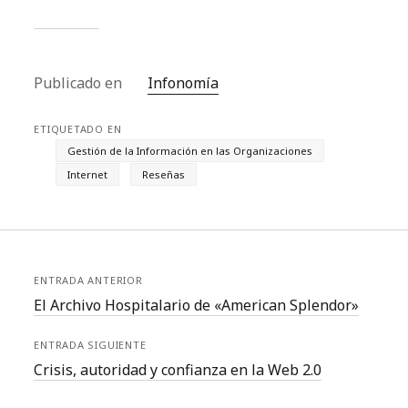
errores que cometieron
otros. La noticia que
nos relataba que las
empresas españolas no
mejoraban sus
Publicado en
Infonomía
resultados a pesar de…
ETIQUETADO EN
Gestión de la Información en las Organizaciones
Internet
Reseñas
ENTRADA ANTERIOR
El Archivo Hospitalario de «American Splendor»
ENTRADA SIGUIENTE
Crisis, autoridad y confianza en la Web 2.0