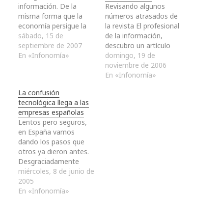
información. De la
Revisando algunos
misma forma que la
números atrasados de
economía persigue la
la revista El profesional
comprensión de cómo
sábado, 15 de
de la información,
se pueden gestionar
septiembre de 2007
descubro un artículo
mejor los bienes (eco-
En «Infonomía»
breve de Alfons
domingo, 19 de
nomía = administración
Cornella con el
noviembre de 2006
de los bienes), la
sugerente título: Ley de
En «Infonomía»
Infonomía pretende dar
la termodinámica
La confusión
a individuos y
informacional. Como ex
tecnológica llega a las
organizaciones ideas y
– estudiante de
empresas españolas
métodos para el mejor
Químicas no puedo
Lentos pero seguros,
uso de la información…
nada más que levantar
en España vamos
la ceja y sonreír
dando los pasos que
imaginando los sudores
otros ya dieron antes.
fríos de los…
Desgraciadamente
para nosotros, una
miércoles, 8 de junio de
década no parece ser
2005
suficiente, somos
En «Infonomía»
contumaces y caemos
reiteradamente en los