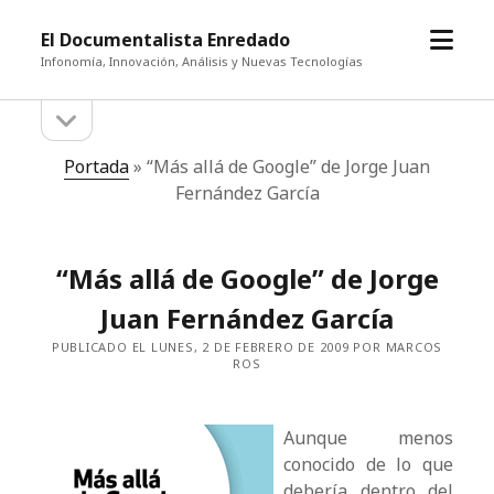
abrir
El Documentalista Enredado
el
Infonomía, Innovación, Análisis y Nuevas Tecnologías
menú
abrir
Barra
la
barra
lateral
Portada
»
“Más allá de Google” de Jorge Juan
lateral
Fernández García
“Más allá de Google” de Jorge
Juan Fernández García
PUBLICADO EL LUNES, 2 DE FEBRERO DE 2009 POR MARCOS
ROS
Aunque menos
conocido de lo que
debería dentro del