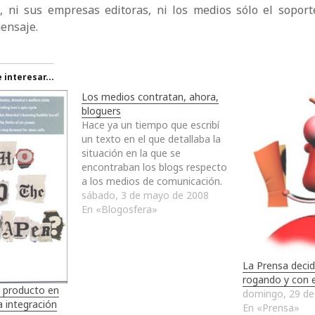
, ni sus empresas editoras, ni los medios sólo el soport
mensaje.
interesar...
Los medios contratan, ahora,
bloguers
Hace ya un tiempo que escribí
un texto en el que detallaba la
situación en la que se
encontraban los blogs respecto
a los medios de comunicación.
A pesar de que me hubiese
sábado, 3 de mayo de 2008
gustado haber realizado un
En «Blogosfera»
seguimiento sobre cómo se
han ido desarrollando los
acontecimientos año tras año,
La Prensa decid
el…
rogando y con 
e producto en
domingo, 29 de
la integración
En «Prensa»