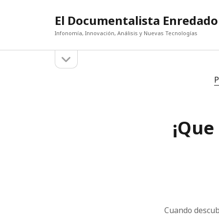
El Documentalista Enredado
Infonomía, Innovación, Análisis y Nuevas Tecnologías
abrir
Barra
la
barra
lateral
P
lateral
¡Que 
Cuando descu