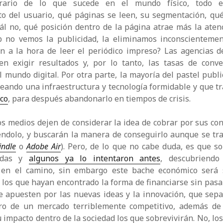
rario de lo que sucede en el mundo físico, todo e
o del usuario, qué páginas se leen, su segmentación, qué
ál no, qué posición dentro de la página atrae más la atenc
 no vemos la publicidad, la eliminamos inconscientemen
n a la hora de leer el periódico impreso? Las agencias de
n exigir resultados y, por lo tanto, las tasas de conv
l mundo digital. Por otra parte, la mayoría del pastel public
creando una infraestructura y tecnología formidable y que tra
co
, para después abandonarlo en tiempos de crisis.
 los medios dejen de considerar la idea de cobrar por sus con
ndolo, y buscarán la manera de conseguirlo aunque se tra
indle
o
Adobe Air
). Pero, de lo que no cabe duda, es que so
adas y
algunos ya lo intentaron antes
, descubriendo
 en el camino, sin embargo este bache económico será
 los que hayan encontrado la forma de financiarse sin pasar
e apuesten por las nuevas ideas y la innovación, que sep
ro de un mercado terriblemente competitivo, además d
u impacto dentro de la sociedad los que sobrevivirán. No, los