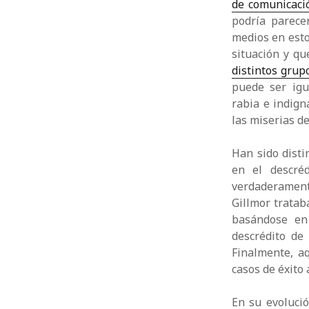
de comunicaci
podría parecer
medios en esto
situación y q
distintos grup
puede ser igu
rabia e indign
las miserias d
Han sido disti
en el descré
verdaderamente
Gillmor tratab
basándose en 
descrédito de
Finalmente, a
casos de éxito 
En su evolució