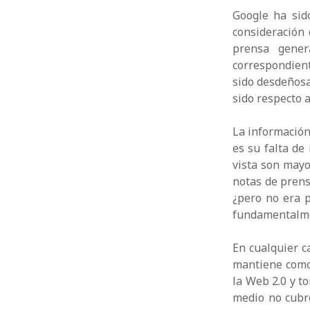
Google ha sid
consideración 
prensa gener
correspondien
sido desdeñosa
sido respecto 
La información
es su falta de
vista son mayo
notas de prens
¿pero no era 
fundamentalmen
En cualquier c
mantiene como 
la Web 2.0 y t
medio no cubr