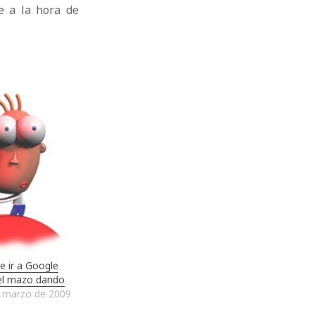
e a la hora de
e ir a Google
el mazo dando
 marzo de 2009