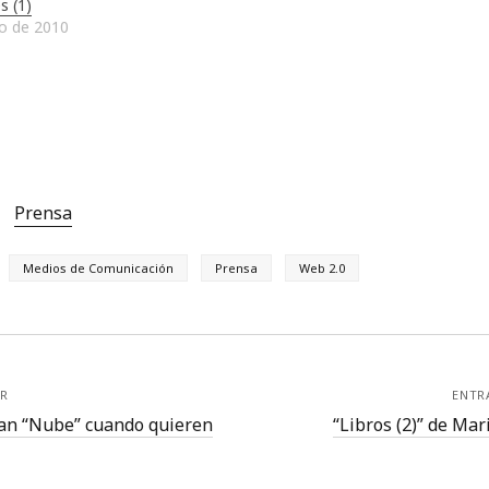
s (1)
io de 2010
Prensa
Medios de Comunicación
Prensa
Web 2.0
R
ENTR
man “Nube” cuando quieren
“Libros (2)” de Mar