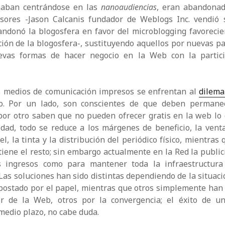
haban centrándose en las
nanoaudiencias
, eran abandona
sores -Jason Calcanis fundador de Weblogs Inc. vendió
andonó la blogosfera en favor del microblogging favorecie
ción de la blogosfera-, sustituyendo aquellos por nuevas p
evas formas de hacer negocio en la Web con la partic
os medios de comunicación impresos se enfrentan al
dilema
o. Por un lado, son conscientes de que deben permane
por otro saben que no pueden ofrecer gratis en la web lo
idad, todo se reduce a los márgenes de beneficio, la vent
l, la tinta y la distribución del periódico físico, mientras
tiene el resto; sin embargo actualmente en la Red la publi
es ingresos como para mantener toda la infraestructur
Las soluciones han sido distintas dependiendo de la situaci
postado por el papel, mientras que otros simplemente han
r de la Web, otros por la convergencia; el éxito de u
edio plazo, no cabe duda.