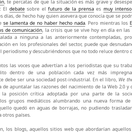
ón
, te percatas de que la situación es más grave y desesp
. El
debate
sobre el
futuro de la prensa
es
muy intenso
s días, de hecho hay quien asevera que conocía que se podrí
ue
se lamenta de no haber hecho nada
. Pero mientras los
os de comunicación
, la crisis que se vive hoy en día en la
alada a ninguna a las anteriormente contempladas, pro
ación en los profesionales del sector, puede que desnuda
el periodismo y descubriéndonos que no todo reluce dentro d
ntos las voces que advertían a los periodistas que su trab
dito dentro de una población cada vez más impregn
 debe ser una sociedad post-industrial. En el libro,
We th
a de apuntalar las razones del nacimiento de la Web 2.0 y 
la posición crítica adoptada por una parte de la soci
 los grupos mediáticos alumbrando una nueva forma de c
quello quedó en aguas de borrajas, no pudiendo trasladar
a otros países.
n, los blogs, aquellos sitios web que abordarían aquello