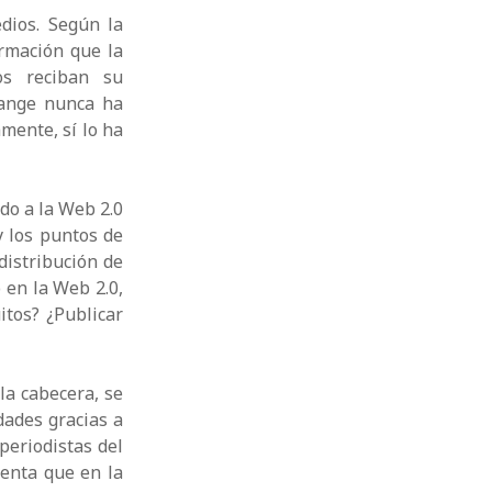
dios. Según la
ormación que la
os reciban su
gange nunca ha
mente, sí lo ha
do a la Web 2.0
y los puntos de
distribución de
 en la Web 2.0,
tos? ¿Publicar
la cabecera, se
dades gracias a
periodistas del
enta que en la