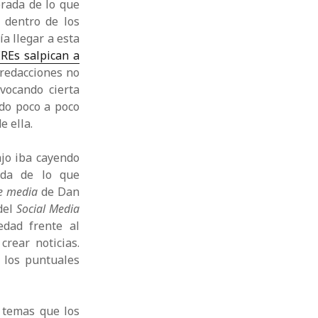
erada de lo que
dentro de los
a llegar a esta
EREs salpican a
s redacciones no
vocando cierta
ndo poco a poco
e ella.
ajo iba cayendo
ada de lo que
e media
de Dan
del
Social Media
edad frente al
rear noticias.
 los puntuales
s temas que los