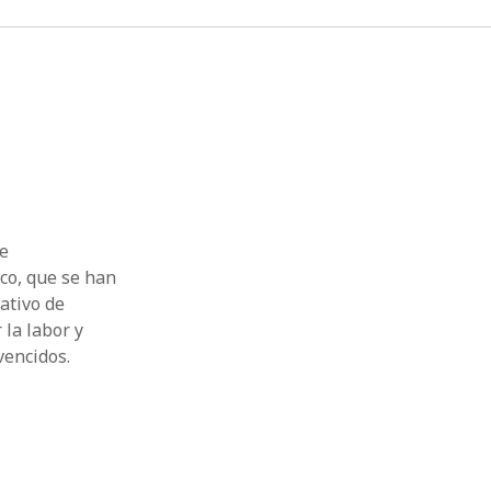
de
co, que se han
ativo de
 la labor y
vencidos.