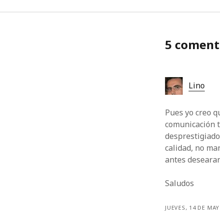
5 coment
Lino
Pues yo creo q
comunicación t
desprestigiado
calidad, no man
antes desearan 
Saludos
JUEVES, 14 DE MAY