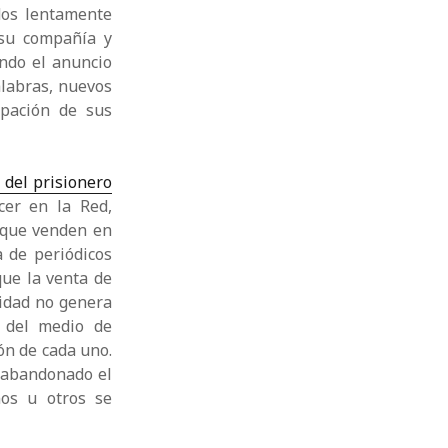
dos lentamente
 su compañía y
ndo el anuncio
alabras, nuevos
ipación de sus
 del prisionero
cer en la Red,
 que venden en
a de periódicos
 que la venta de
cidad no genera
a del medio de
ón de cada uno.
 abandonado el
nos u otros se