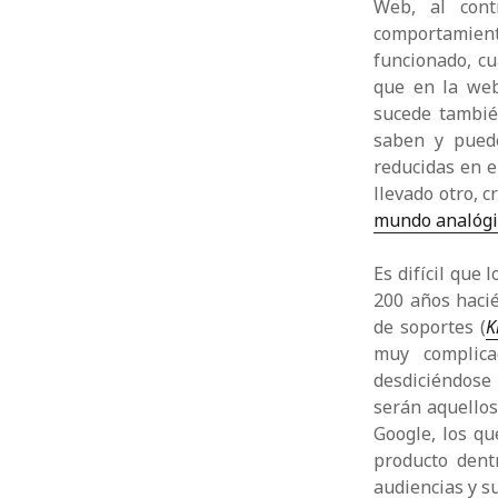
Web, al cont
comportamient
funcionado, cu
que en la web
sucede tambié
saben y puede
reducidas en e
llevado otro, 
mundo analógi
Es difícil que
200 años hacié
de soportes (
K
muy complic
desdiciéndose
serán aquellos
Google, los qu
producto dent
audiencias y s