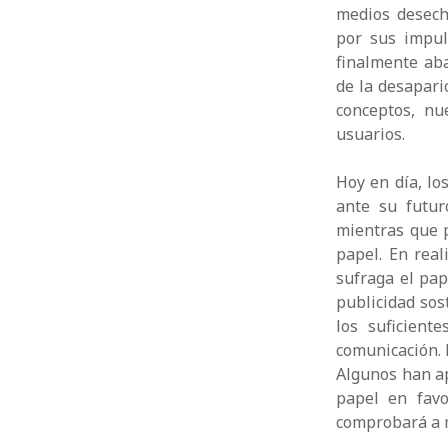
medios desec
por sus impul
finalmente ab
de la desapari
conceptos, nu
usuarios.
Hoy en día, l
ante su futur
mientras que 
papel. En real
sufraga el pape
publicidad sos
los suficient
comunicación. 
Algunos han a
papel en favo
comprobará a m