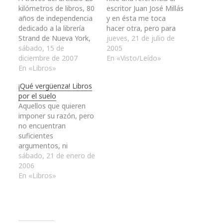
kilómetros de libros, 80
escritor Juan José Millás
años de independencia
y en ésta me toca
dedicado a la librería
hacer otra, pero para
Strand de Nueva York,
aquellos que no les
jueves, 21 de julio de
indago un poco más en
sábado, 15 de
agrade este escritor,
2005
lo que en Manhattan se
diciembre de 2007
aún debo de advertir
En «Visto/Leído»
denomina Book Row o
En «Libros»
que debo hacer una
Booksellers' Row. Y es
tercera más curiosa si
¡Qué vergüenza! Libros
que en una calle
cabe que me reservo
por el suelo
adyacente Broadway,
para la próxima. Pero
Aquellos que quieren
en los bloques de
hoy sólo…
imponer su razón, pero
edificios desde…
no encuentran
suficientes
argumentos, ni
suficientes ideas para
sábado, 21 de enero de
explicarse, ni para
2006
fundamentarlas, ni para
En «Libros»
rebatir las razones de
otros, sean más o
menos acertadas, más
o menos fundadas; no