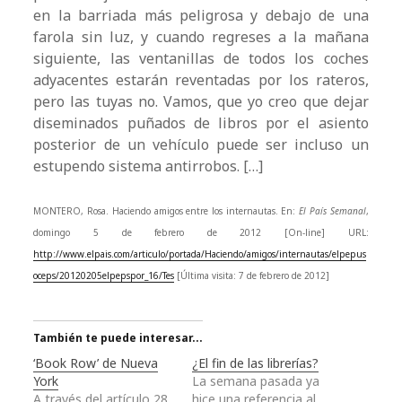
en la barriada más peligrosa y debajo de una
farola sin luz, y cuando regreses a la mañana
siguiente, las ventanillas de todos los coches
adyacentes estarán reventadas por los rateros,
pero las tuyas no. Vamos, que yo creo que dejar
diseminados puñados de libros por el asiento
posterior de un vehículo puede ser incluso un
estupendo sistema antirrobos. […]
MONTERO, Rosa. Haciendo amigos entre los internautas. En:
El País Semanal
,
domingo 5 de febrero de 2012 [On-line] URL:
http://www.elpais.com/articulo/portada/Haciendo/amigos/internautas/elpepus
oceps/20120205elpepspor_16/Tes
[Última visita: 7 de febrero de 2012]
También te puede interesar...
‘Book Row’ de Nueva
¿El fin de las librerías?
York
La semana pasada ya
A través del artículo 28
hice una referencia al