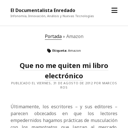
abrir
El Documentalista Enredado
el
Infonomía, Innovación, Análisis y Nuevas Tecnologías
menú
Portada
»
Amazon
Etiqueta:
Amazon
Que no me quiten mi libro
electrónico
PUBLICADO EL VIERNES, 31 DE AGOSTO DE 2012 POR MARCOS
ROS
Últimamente, los escritores – y sus editores –
parecen obcecados en que los lectores
empedernidos hagamos prácticas de musculación
con los mamotretos que lanzan al mercado.