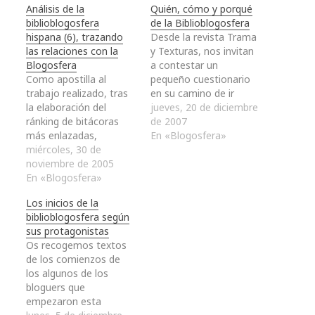
Análisis de la
Quién, cómo y porqué
biblioblogosfera
de la Biblioblogosfera
hispana (6), trazando
Desde la revista Trama
las relaciones con la
y Texturas, nos invitan
Blogosfera
a contestar un
Como apostilla al
pequeño cuestionario
trabajo realizado, tras
en su camino de ir
la elaboración del
recreando la parte de la
jueves, 20 de diciembre
ránking de bitácoras
blogosfera que se
de 2007
más enlazadas,
ocupa de esto del
En «Blogosfera»
decidimos tratar de
miércoles, 30 de
mundo del libro. Todos
indagar cómo se
noviembre de 2005
los cuestionarios se
relacionaba la
En «Blogosfera»
encuentran dentro de
biblioblogosfera con
su sección Blogs de
Los inicios de la
otras webs, incluyendo
libros, pero os
biblioblogosfera según
weblogs, de una forma
hacemos una
sus protagonistas
más global aunque los
selección…
Os recogemos textos
sitios que apareciesen
de los comienzos de
no hubiesen sido
los algunos de los
contemplados dentro
bloguers que
de este análisis. Para la
empezaron esta
realización de…