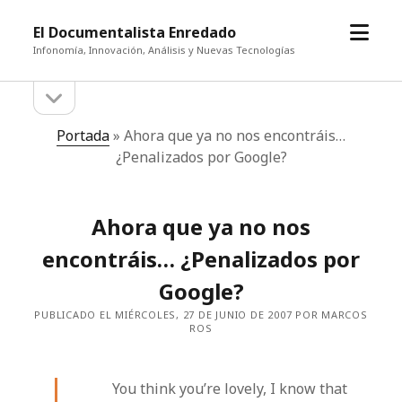
abrir
El Documentalista Enredado
el
Infonomía, Innovación, Análisis y Nuevas Tecnologías
menú
abrir
Barra
la
barra
lateral
Portada
»
Ahora que ya no nos encontráis…
lateral
¿Penalizados por Google?
Ahora que ya no nos
encontráis… ¿Penalizados por
Google?
PUBLICADO EL MIÉRCOLES, 27 DE JUNIO DE 2007 POR MARCOS
ROS
You think you’re lovely, I know that