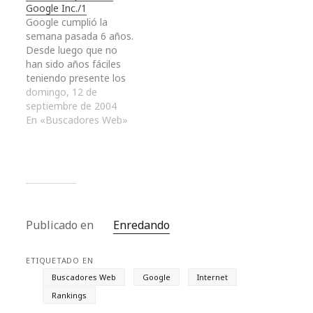
Google Inc./1
californiana es
Google cumplió la
analizado, comentado,
semana pasada 6 años.
criticado y destripado
Desde luego que no
antes incluso de ser
han sido años fáciles
publicado. Miles de
teniendo presente los
personas descargan los
grandes competidores
domingo, 12 de
softwares de Google
que el sector
septiembre de 2004
Inc.…
tecnológico tiene,
En «Buscadores Web»
algunos controlan el
90% de los
ordenadores del
planeta, como
Microsoft. Pero, a
pesar de todo, Google
parece dispuesto en
Publicado en
Enredando
convertirse en un
estandarte de…
ETIQUETADO EN
Buscadores Web
Google
Internet
Rankings