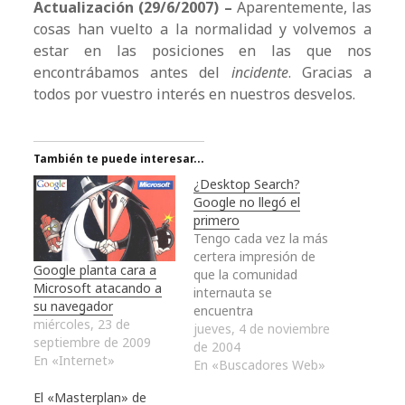
Actualización (29/6/2007) –
Aparentemente, las
cosas han vuelto a la normalidad y volvemos a
estar en las posiciones en las que nos
encontrábamos antes del
incidente
. Gracias a
todos por vuestro interés en nuestros desvelos.
También te puede interesar...
¿Desktop Search?
Google no llegó el
primero
Tengo cada vez la más
certera impresión de
Google planta cara a
que la comunidad
Microsoft atacando a
internauta se
su navegador
encuentra
miércoles, 23 de
completamente
jueves, 4 de noviembre
septiembre de 2009
rendida en cada paso
de 2004
En «Internet»
que da Google. Cada
En «Buscadores Web»
pequeño software que
El «Masterplan» de
desarrolla la compañía