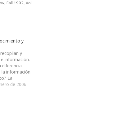
ew
, Fall 1992, Vol.
ocimiento y
recopilan y
e información.
a diferencia
, la información
to? La
 simple implica
enero de 2006
Pensemos en los
 materiales
eriodistas. Los
o las manzanas
ay muchísimas…