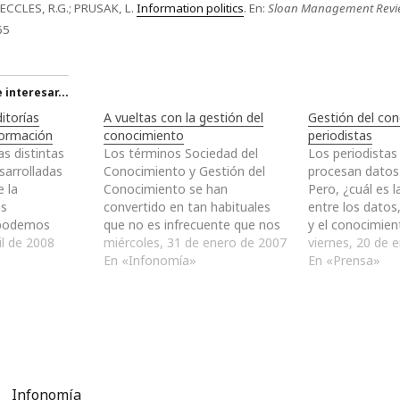
ECCLES, R.G.; PRUSAK, L.
Information politics
. En:
Sloan Management Revi
65
interesar...
itorías
A vueltas con la gestión del
Gestión del con
formación
conocimiento
periodistas
s distintas
Los términos Sociedad del
Los periodistas 
sarrolladas
Conocimiento y Gestión del
procesan datos 
e la
Conocimiento se han
Pero, ¿cuál es l
as
convertido en tan habituales
entre los datos
 podemos
que no es infrecuente que nos
y el conocimien
a de ellas en
il de 2008
encontremos incluso con
miércoles, 31 de enero de 2007
explicación más
viernes, 20 de 
s dependiendo
escritores que se atrevan a dar
En «Infonomía»
una analogía. 
En «Prensa»
 en la que se
una definición de ellas sin errar
datos como los
tión de los
el disparo. Por otro lado, los
crudos de los p
ón y
medios de comunicación
datos son com
tro de las
también han tratado de
de un árbol. H
De esta forma,
acercarse…
Infonomía