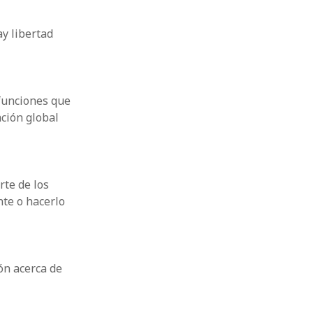
ay libertad
funciones que
ación global
rte de los
te o hacerlo
ón acerca de