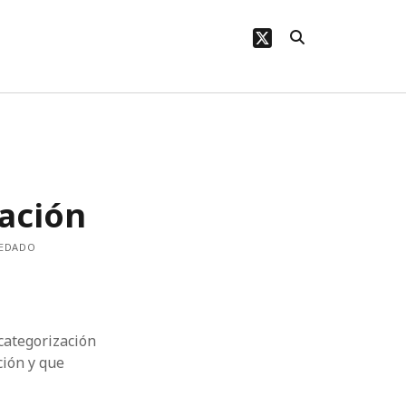
twitter
mación
REDADO
categorización
ción y que