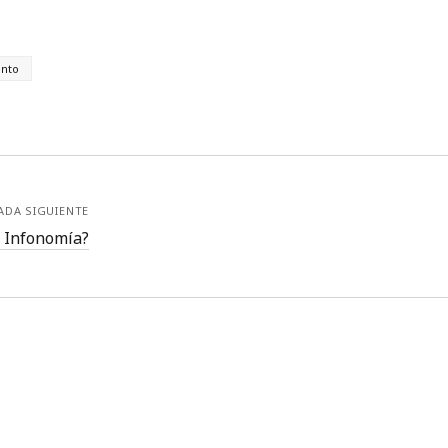
ento
ADA SIGUIENTE
a Infonomía?