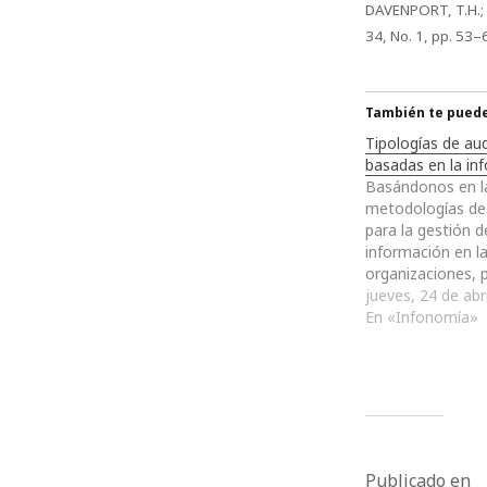
DAVENPORT, T.H.; 
34, No. 1, pp. 53–
También te puede 
Tipologías de aud
basadas en la in
Basándonos en la
metodologías de
para la gestión d
información en l
organizaciones,
clasificar cada un
jueves, 24 de abr
distintos nivele
En «Infonomía»
de la profundidad
entra para la ges
datos, informaci
conocimiento den
organizaciones. 
podemos…
Publicado en