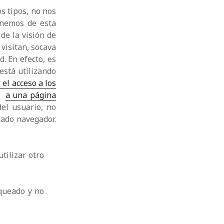
s tipos, no nos
onemos de esta
de la visión de
 visitan, socava
. En efecto, es
 está utilizando
el acceso a los
as
a una página
del usuario, no
nado navegador.
tilizar otro
oqueado y no