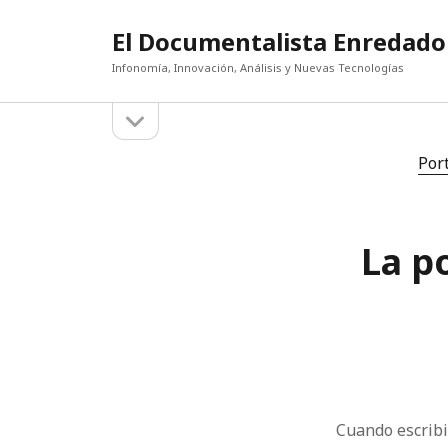
El Documentalista Enredado
Infonomía, Innovación, Análisis y Nuevas Tecnologías
abrir
Barra
la
barra
lateral
Por
lateral
La p
Cuando escrib