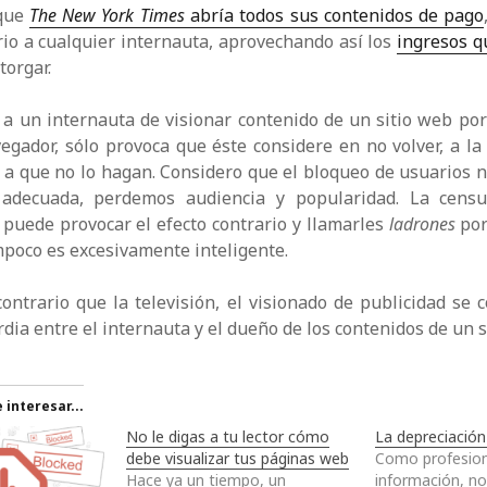
 que
The New York Times
abría todos sus contenidos de pago
io a cualquier internauta, aprovechando así los
ingresos qu
torgar.
 a un internauta de visionar contenido de un sitio web po
vegador, sólo provoca que éste considere en no volver, a l
 a que no lo hagan. Considero que el bloqueo de usuarios n
 adecuada, perdemos audiencia y popularidad. La censu
o puede provocar el efecto contrario y llamarles
ladrones
por
mpoco es excesivamente inteligente.
ontrario que la televisión, el visionado de publicidad se 
dia entre el internauta y el dueño de los contenidos de un s
interesar...
No le digas a tu lector cómo
La depreciación 
debe visualizar tus páginas web
Como profesion
Hace ya un tiempo, un
información, no