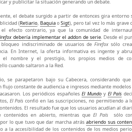
car y publicitar la situación generando un debate.
te, el debate surgido a partir de entonces gira entorno s
blicidad (
Retiario
,
Baquia
o
Sigt
), pero tal vez lo más grave
 el efecto contrario, ya que la comunidad de interna
irefox
debería implementar el addon de serie
. Desde el pun
 bloqueo indiscriminado de usuarios de
Firefox
sólo crea
ncia. En Internet, la oferta informativa es ingente y abr
on el nombre y el prestigio, los propios medios de co
llo cuando saltaron a la Red.
io, se parapetaron bajo su Cabecera, considerando que
n flujo constante de audiencia e ingresos mediante modelos 
acasaron. Los periódicos españoles
El Mundo
y
El País
deci
ntos,
El País
confió en las suscripciones, no permitiendo a l
ontenidos. El resultado fue que los usuarios acudían al diar
e contenidos en abierto, mientras que
El País
sólo con
 por lo que tuvo que dar marcha atrás
abriendo sus conten
to a la accesibilidad de los contenidos de los medios perio