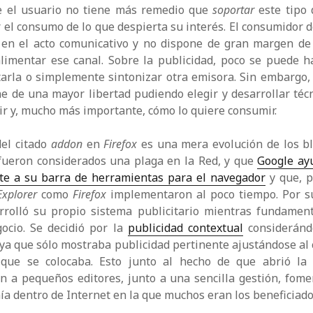
e el usuario no tiene más remedio que
soportar
este tipo 
 el consumo de lo que despierta su interés. El consumidor 
 en el acto comunicativo y no dispone de gran margen de
alimentar ese canal. Sobre la publicidad, poco se puede h
itarla o simplemente sintonizar otra emisora. Sin embargo, 
e de una mayor libertad pudiendo elegir y desarrollar téc
r y, mucho más importante, cómo lo quiere consumir.
del citado
addon
en
Firefox
es una mera evolución de los b
 fueron considerados una plaga en la Red, y que
Google ay
rte a su barra de herramientas para el navegador
y que, p
Explorer
como
Firefox
implementaron al poco tiempo. Por s
rrolló su propio sistema publicitario mientras fundamen
ocio. Se decidió por la
publicidad contextual
consideránd
 ya que sólo mostraba publicidad pertinente ajustándose al 
que se colocaba. Esto junto al hecho de que abrió la 
 a pequeños editores, junto a una sencilla gestión, fome
a dentro de Internet en la que muchos eran los beneficiado