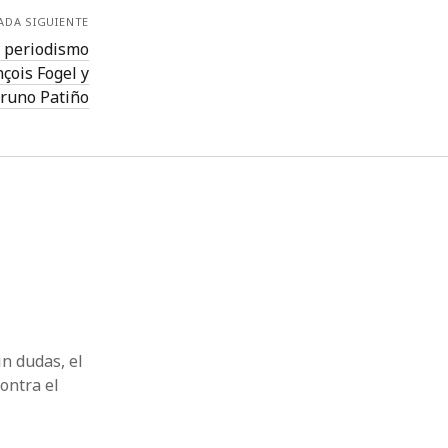
ADA SIGUIENTE
l periodismo
nçois Fogel y
runo Patiño
n dudas, el
ontra el