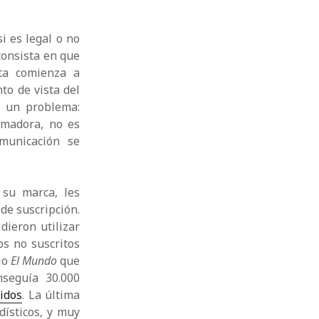
i es legal o no
 consista en que
uta comienza a
to de vista del
 un problema:
umadora, no es
municación se
 su marca, les
de suscripción.
dieron utilizar
os no suscritos
io
El Mundo
que
seguía 30.000
idos
. La última
dísticos, y muy