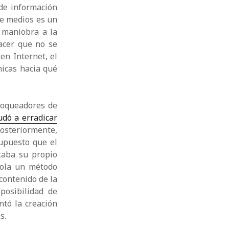
de información
de medios es un
 maniobra a la
acer que no se
en Internet, el
nicas hacia qué
loqueadores de
udó a erradicar
osteriormente,
upuesto que el
taba su propio
ola un método
contenido de la
posibilidad de
ntó la creación
s.