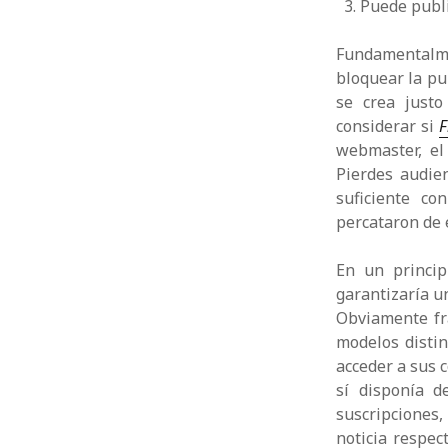
Puede publi
Fundamentalmen
bloquear la pu
se crea justo
considerar si
F
webmaster, el
Pierdes audie
suficiente c
percataron de e
En un princip
garantizaría u
Obviamente fr
modelos disti
acceder a sus c
sí disponía d
suscripciones,
noticia respec