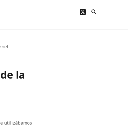
twitter
rnet
de la
ue utilizábamos