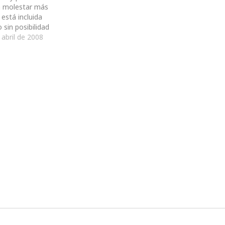
a molestar más
está incluida
 sin posibilidad
qué es contenido
abril de 2008
autor y cuál por
licitarias (O que
ea mínima como
ado). Aunque