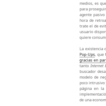
medios, es qu
para proseguir
agente pasivo
hora de retro
trate el de ev
usuario dispon
quiere consumi
La existencia 
Pop-Ups
, que
gracias en pa
tanto
Internet 
buscador desa
modelo de neg
poco intrusivo
página en la 
implementación
de una economí