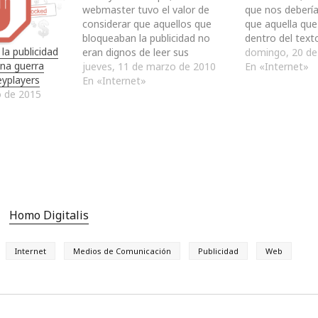
webmaster tuvo el valor de
que nos deberí
considerar que aquellos que
que aquella que 
bloqueaban la publicidad no
dentro del texto
 la publicidad
eran dignos de leer sus
de diferenciar 
domingo, 20 de 
una guerra
contenidos. De hecho,
jueves, 11 de marzo de 2010
incluido por el 
En «Internet»
eyplayers
concluyó que aquellos que
En «Internet»
las agencias pub
o de 2015
utilizaban el navegador Firefox
la diferencia s
no podrían ver sus páginas
el doble subray
porque éste apoyaba y
ya…
soportaba el desarrollo de
addons que impedían…
Homo Digitalis
Internet
Medios de Comunicación
Publicidad
Web