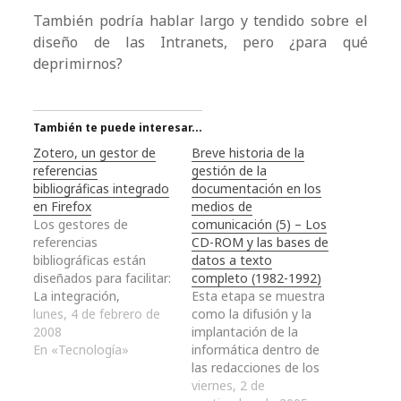
También podría hablar largo y tendido sobre el
diseño de las Intranets, pero ¿para qué
deprimirnos?
También te puede interesar...
Zotero, un gestor de
Breve historia de la
referencias
gestión de la
bibliográficas integrado
documentación en los
en Firefox
medios de
Los gestores de
comunicación (5) – Los
referencias
CD-ROM y las bases de
bibliográficas están
datos a texto
diseñados para facilitar:
completo (1982-1992)
La integración,
Esta etapa se muestra
importación y
lunes, 4 de febrero de
como la difusión y la
organización de
2008
implantación de la
referencias
En «Tecnología»
informática dentro de
bibliográficas obtenidas
las redacciones de los
de distintas fuentes
periódicos, algo que
viernes, 2 de