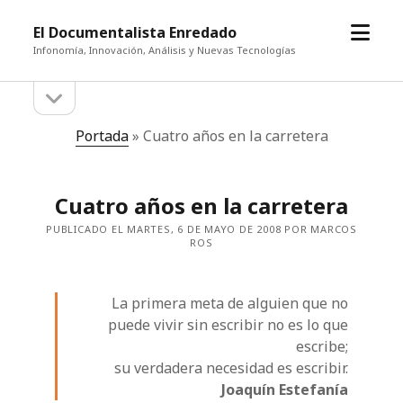
abrir
El Documentalista Enredado
el
Infonomía, Innovación, Análisis y Nuevas Tecnologías
menú
abrir
Barra
la
barra
lateral
Portada
»
Cuatro años en la carretera
lateral
Cuatro años en la carretera
PUBLICADO EL MARTES, 6 DE MAYO DE 2008 POR MARCOS
ROS
La primera meta de alguien que no
puede vivir sin escribir no es lo que
escribe;
su verdadera necesidad es escribir.
Joaquín Estefanía