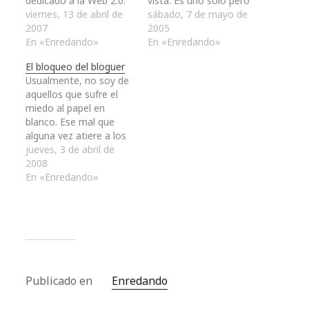
dedicado a la Web 2.0:
vista. Es uno sólo pero
blogs, participación y
viernes, 13 de abril de
son dos, puede que
sábado, 7 de mayo de
Lib 2.0 se estaba
2007
debieran ser dos pero
2005
preparando, Dídac
En «Enredando»
finalmente se quedó en
En «Enredando»
Margaix me preguntó
uno. Curiosamente
El bloqueo del bloguer
porqué no me lanzaba
abarca un sólo tema,
Usualmente, no soy de
a publicar en papel.
nuestro primer
aquellos que sufre el
Sinceramente, en un
aniversario en la
miedo al papel en
principio fui un poco
Blogosfera, pero son
blanco. Ese mal que
reticente ante la idea
curiosamente dos
alguna vez atiere a los
de…
enfoques
escritores
jueves, 3 de abril de
completamente
profesionales (o no)
2008
distintos. En…
que se descubren faltos
En «Enredando»
de imaginación,
mientras aguardan que
su anhelada musa les
haga una visita y les
permita idear - junto
con transmitir -…
Publicado en
Enredando