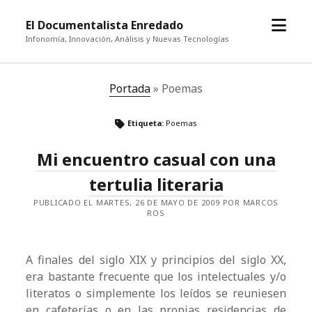
abrir
El Documentalista Enredado
el
Infonomía, Innovación, Análisis y Nuevas Tecnologías
menú
Portada
»
Poemas
Etiqueta:
Poemas
Mi encuentro casual con una
tertulia literaria
PUBLICADO EL MARTES, 26 DE MAYO DE 2009 POR MARCOS
ROS
A finales del siglo XIX y principios del siglo XX,
era bastante frecuente que los intelectuales y/o
literatos o simplemente los leídos se reuniesen
en cafeterías o en las propias residencias de