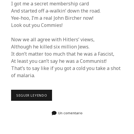
I got me a secret membership card
And started off a-walkin’ down the road.
Yee-hoo, I’m a real John Bircher now!
Look out you Commies!
Now we all agree with Hitlers’ views,
Although he killed six million Jews.
It don’t matter too much that he was a Fascist,
At least you can’t say he was a Communist!
That’s to say like if you got a cold you take a shot
of malaria.
BOB
SEGUIR LEYENDO
DYLAN
AT
A
LIBRARY…
Un comentario
BURNING
BOOKS