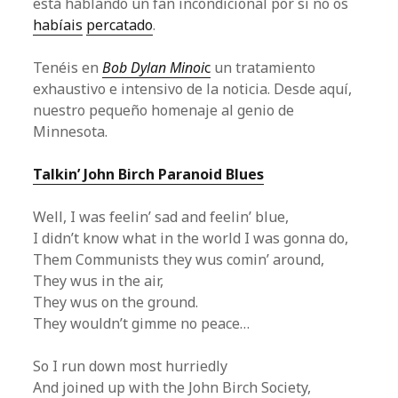
está hablando un fan incondicional por si no os
habíais
percatado
.
Tenéis en
Bob Dylan Minoi
c
un tratamiento
exhaustivo e intensivo de la noticia. Desde aquí,
nuestro pequeño homenaje al genio de
Minnesota.
Talkin’ John Birch Paranoid Blues
Well, I was feelin’ sad and feelin’ blue,
I didn’t know what in the world I was gonna do,
Them Communists they wus comin’ around,
They wus in the air,
They wus on the ground.
They wouldn’t gimme no peace…
So I run down most hurriedly
And joined up with the John Birch Society,