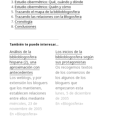
Estudio cibermétrico: Qué, cuándo y dónde
Estudio cibermétrico: Quién y cómo
Trazando el mapa de la biblioblogosfera
Trazando las relaciones con la Blogosfera
Cronología
Conclusiones
También te puede interesar...
Análisis de la
Los inicios de la
biblioblogosfera
biblioblogosfera según
hispana (2), una
sus protagonistas
aproximación con
Os recogemos textos
antecedentes
de los comienzos de
Los weblogs, y por
los algunos de los
extensión los bloguers
bloguers que
que los mantienen,
empezaron esta
establecen relaciones
pequeña parte de la
lunes, 5 de diciembre
entre ellos mediante
blogosfera que
de 2005
enlaces. Estas
miércoles, 23 de
constituye la
En «Blogosfera»
relaciones pueden ser
noviembre de 2005
biblioblogosfera
momentáneas,
En «Blogosfera»
hispana. Merece la