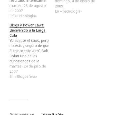
resultado interesante.
domingo, 4 de enero de
De hecho, a partir de
martes, 28 de agosto
2009
él, hemos reflexionado
de 2007
En «Tecnología»
y analizado en este
En «Tecnología»
mismo lugar sobre lo
Blogs y Power Laws:
que se ha denominado
Bienvenido a la Larga
Larga Cola o Long Tail.
Cola
De su contenido, se
Yo acepté el caos, pero
puede desprender que…
no estoy seguro de que
él me acepte a mí. Bob
Dylan Una de las
curiosidades de la
Larga Cola (Long Tail)
martes, 24 de julio de
es que tiene un
2007
comportamiento
En «Blogosfera»
fractal, es decir, si
cogemos una sección
de ella y la
observamos, nos
percataremos que es
invariablemente una…