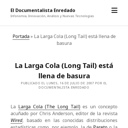
abrir
El Documentalista Enredado
el
Infonomía, Innovación, Análisis y Nuevas Tecnologías
menú
Portada
»
La Larga Cola (Long Tail) está llena de
basura
La Larga Cola (Long Tail) está
llena de basura
PUBLICADO EL LUNES, 16 DE JULIO DE 2007 POR EL
DOCUMENTALISTA ENREDADO
La
Larga Cola (The Long Tail)
es un concepto
acuñado por Chris Anderson, editor de la revista
Wired
, basado en las conocidas distribuciones
estadísticas como, por ejemplo, la de
Pareto
o la