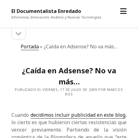
abrir
El Documentalista Enredado
el
Infonomía, Innovación, Análisis y Nuevas Tecnologías
menú
abrir
Barra
la
barra
lateral
Portada
»
¿Caída en Adsense? No va más…
lateral
¿Caída en Adsense? No va
más…
PUBLICADO EL VIERNES, 17 DE JULIO DE 2009 POR MARCOS
ROS
Cuando
decidimos incluir publicidad en este blog
,
lo cierto es que hubieron ciertas resistencias que
vencer previamente. Partiendo de la visión
romántica de la Blogosfera de aquello que “este