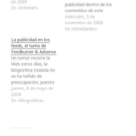
de 2009
publicidad dentro de los
En «Internet»
contenidos de este
blog. Como muchos
miércoles, 5 de
blogs antes que
noviembre de 2008
nosotros, insertamos
En «Enredando»
publicidad como un
La publicidad en los
experimento, como
feeds, el turno de
una curiosidad para
Feedburner & Adsense
comprobar hasta
Un rumor recorre la
dónde se llegaba y
Web estos días, la
cómo funcionaba,
blogosfera todavía no
aunque otros
se ha teñido de
descubrieron que la
preocupación, puesto
publicidad dentro de
que la amenaza no se
jueves, 8 de mayo de
un…
ha cumplido. Algunos
2008
consideran que la
En «Blogosfera»
controversia está
apunto de inundar los
foros, se cruzarán
enlaces, se rellenarán
cajas de comentarios y