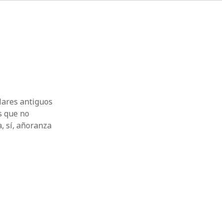
plares antiguos
s que no
, sí, añoranza