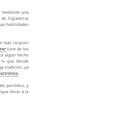
ía mediante una
de Inglaterra)
as habilidades
in más relación
imer
(uno de los
izá algún hecho
 lo que decide
ga tradición, ya
lectrónico
.
del periódico, y
igue llevar a la