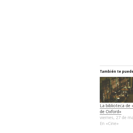
También te puede 
La biblioteca de
de Oxford»
viernes, 27 de m
En «Cine»