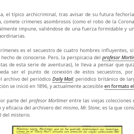
ia, el típico archicriminal, tras avisar de su futura fechor
a, comete crímenes asombrosos (como el robo de la Corona 
almente impune, valiéndose de una fuerza formidable y un
ordinarias.
rímenes es el secuestro de cuatro hombres influyentes, s
l hecho de conocerse. Pero, la perspicacia del
profesor Mort
tas de esta serie de aventuras), le lleva a pensar que qu
eda ser el punto de conexión de estos secuestros, por
el archivo del periódico
Daily Mail
; periódico británico de lar
ción se inició en 1896, y actualmente accesible
en formato e
or parte del
profesor Mortimer
entre las viejas colecciones 
n y eficacia del archivero del mismo,
Mr. Stone
, es la que cons
l del misterio.