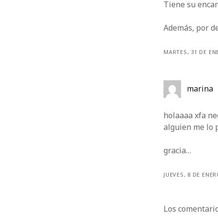
Tiene su encant
Además, por de
MARTES, 31 DE EN
marina
holaaaa xfa nec
alguien me lo p
gracia…
JUEVES, 8 DE ENER
Los comentario