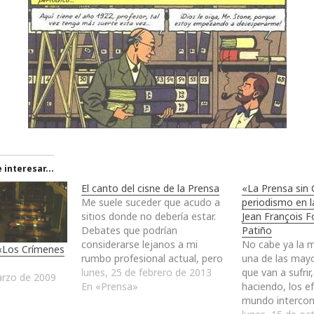
interesar...
El canto del cisne de la Prensa
«La Prensa sin 
Me suele suceder que acudo a
periodismo en la
sitios donde no debería estar.
Jean François F
Debates que podrían
Patiño
considerarse lejanos a mi
No cabe ya la 
 «Los Crímenes
rumbo profesional actual, pero
una de las mayo
que no puedo evitar como
lunes, 25 de febrero de 2013
que van a sufrir,
arzo de 2009
ciudadano ni como observador
En «Prensa»
haciendo, los e
y partícipe de nuestra sociedad.
mundo intercon