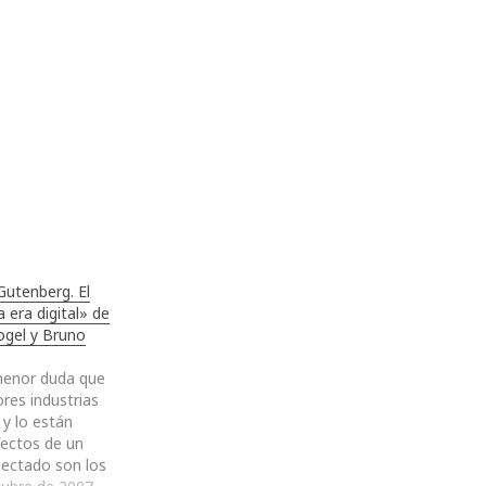
Gutenberg. El
 era digital» de
ogel y Bruno
menor duda que
res industrias
 y lo están
fectos de un
ectado son los