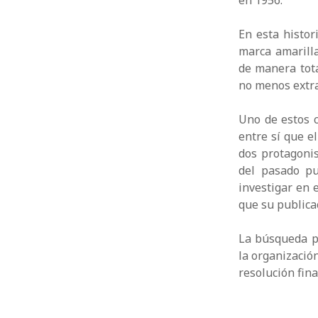
en 1956.
En esta histor
marca amarill
de manera tot
no menos extra
Uno de estos c
entre sí que e
dos protagonis
del pasado pu
investigar en 
que su publica
La búsqueda p
la organizació
resolución fina