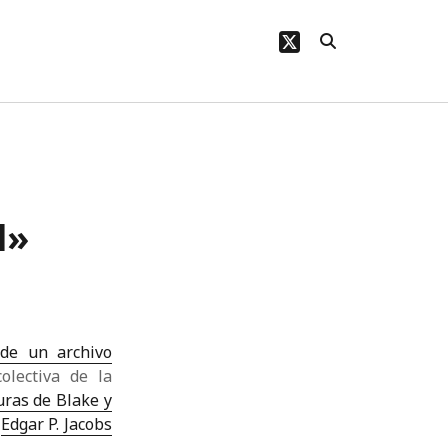
twitter
l»
 de un archivo
olectiva de la
uras de Blake y
a
Edgar P. Jacobs